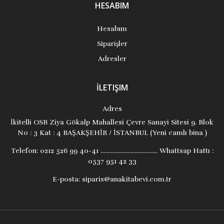
HESABIM
Hesabım
Siparişler
Adresler
İLETIŞIM
Adres
İkitelli OSB Ziya Gökalp Mahallesi Çevre Sanayi Sitesi 9. Blok
No : 3 Kat : 4 BAŞAKŞEHİR / İSTANBUL (Yeni camlı bina )
Telefon:
0212 526 99 40-41 ...................................... Whattsap Hattı :
0537 951 42 33
E-posta:
siparis@anakitabevi.com.tr