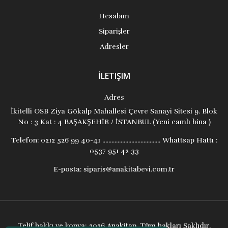
Hesabım
Siparişler
Adresler
İLETIŞIM
Adres
İkitelli OSB Ziya Gökalp Mahallesi Çevre Sanayi Sitesi 9. Blok
No : 3 Kat : 4 BAŞAKŞEHİR / İSTANBUL (Yeni camlı bina )
Telefon:
0212 526 99 40-41 ...................................... Whattsap Hattı :
0537 951 42 33
E-posta:
siparis@anakitabevi.com.tr
Telif hakkı ve kopya; 2026 Anakitap. Tüm hakları Saklıdır.