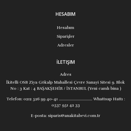
HESABIM
Hesabım
Siparişler
Adresler
İLETIŞIM
Adres
İkitelli OSB Ziya Gökalp Mahallesi Çevre Sanayi Sitesi 9. Blok
No : 3 Kat : 4 BAŞAKŞEHİR / İSTANBUL (Yeni camlı bina )
Telefon:
0212 526 99 40-41 ...................................... Whattsap Hattı :
0537 951 42 33
E-posta:
siparis@anakitabevi.com.tr