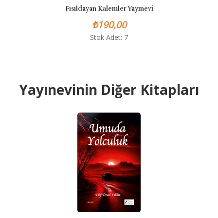
Fısıldayan Kalemler Yayınevi
Fıs
₺190,00
Stok Adet: 7
Yayınevinin Diğer Kitapları