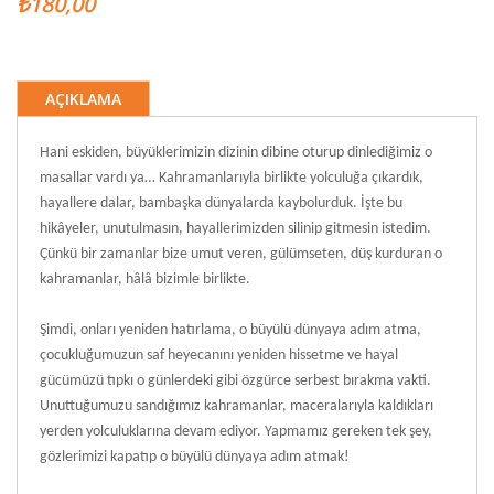
₺180,00
AÇIKLAMA
Hani eskiden, büyüklerimizin dizinin dibine oturup dinlediğimiz o
masallar vardı ya… Kahramanlarıyla birlikte yolculuğa çıkardık,
hayallere dalar, bambaşka dünyalarda kaybolurduk. İşte bu
hikâyeler, unutulmasın, hayallerimizden silinip gitmesin istedim.
Çünkü bir zamanlar bize umut veren, gülümseten, düş kurduran o
kahramanlar, hâlâ bizimle birlikte.
Şimdi, onları yeniden hatırlama, o büyülü dünyaya adım atma,
çocukluğumuzun saf heyecanını yeniden hissetme ve hayal
gücümüzü tıpkı o günlerdeki gibi özgürce serbest bırakma vakti.
Unuttuğumuzu sandığımız kahramanlar, maceralarıyla kaldıkları
yerden yolculuklarına devam ediyor. Yapmamız gereken tek şey,
gözlerimizi kapatıp o büyülü dünyaya adım atmak!