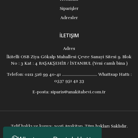
Siparişler
Adresler
İLETIŞIM
Adres
İkitelli OSB Ziya Gökalp Mahallesi Çevre Sanayi Sitesi 9. Blok
No : 3 Kat : 4 BAŞAKŞEHİR / İSTANBUL (Yeni camlı bina )
Telefon:
0212 526 99 40-41 ...................................... Whattsap Hattı :
0537 951 42 33
E-posta:
siparis@anakitabevi.com.tr
Telif hakkı ve kopya; 2026 Anakitap. Tüm hakları Saklıdır.