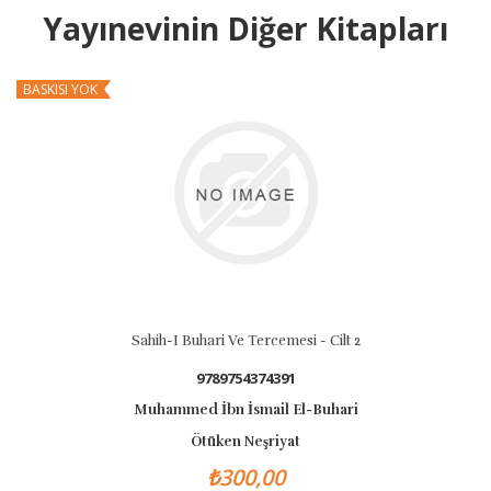
Yayınevinin Diğer Kitapları
BASKISI YOK
B
Sahih-I Buhari Ve Tercemesi - Cilt 2
9789754374391
Muhammed İbn İsmail El-Buhari
Ötüken Neşriyat
₺300,00