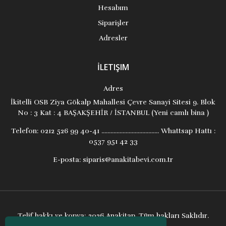
Hesabım
Siparişler
Adresler
İLETIŞIM
Adres
İkitelli OSB Ziya Gökalp Mahallesi Çevre Sanayi Sitesi 9. Blok
No : 3 Kat : 4 BAŞAKŞEHİR / İSTANBUL (Yeni camlı bina )
Telefon:
0212 526 99 40-41 ...................................... Whattsap Hattı :
0537 951 42 33
E-posta:
siparis@anakitabevi.com.tr
Telif hakkı ve kopya; 2026 Anakitap. Tüm hakları Saklıdır.