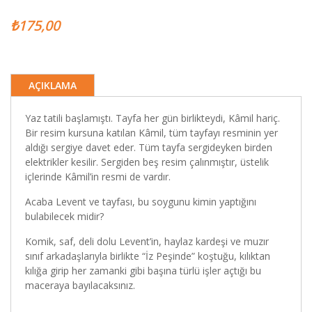
₺175,00
AÇIKLAMA
Yaz tatili başlamıştı. Tayfa her gün birlikteydi, Kâmil hariç.
Bir resim kursuna katılan Kâmil, tüm tayfayı resminin yer
aldığı sergiye davet eder. Tüm tayfa sergideyken birden
elektrikler kesilir. Sergiden beş resim çalınmıştır, üstelik
içlerinde Kâmil’in resmi de vardır.
Acaba Levent ve tayfası, bu soygunu kimin yaptığını
bulabilecek midir?
Komik, saf, deli dolu Levent’in, haylaz kardeşi ve muzır
sınıf arkadaşlarıyla birlikte “İz Peşinde” koştuğu, kılıktan
kılığa girip her zamanki gibi başına türlü işler açtığı bu
maceraya bayılacaksınız.