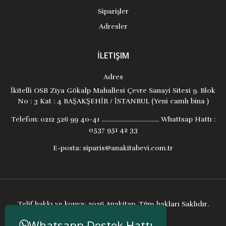
Siparişler
Adresler
İLETIŞIM
Adres
İkitelli OSB Ziya Gökalp Mahallesi Çevre Sanayi Sitesi 9. Blok
No : 3 Kat : 4 BAŞAKŞEHİR / İSTANBUL (Yeni camlı bina )
Telefon:
0212 526 99 40-41 ...................................... Whattsap Hattı :
0537 951 42 33
E-posta:
siparis@anakitabevi.com.tr
Telif hakkı ve kopya; 2026 Anakitap. Tüm hakları Saklıdır.
Whatsapp Destek Hattı