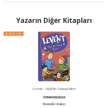
Yazarın Diğer Kitapları
Levent - Okul Ne Zaman Biter
Os
9786050826326
Mustafa Orakçı