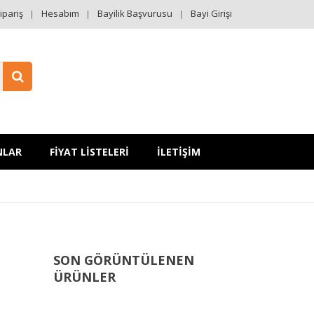
ipariş
Hesabım
Bayilik Başvurusu
Bayi Girişi
NLAR
FİYAT LİSTELERİ
İLETİŞİM
SON GÖRÜNTÜLENEN
ÜRÜNLER