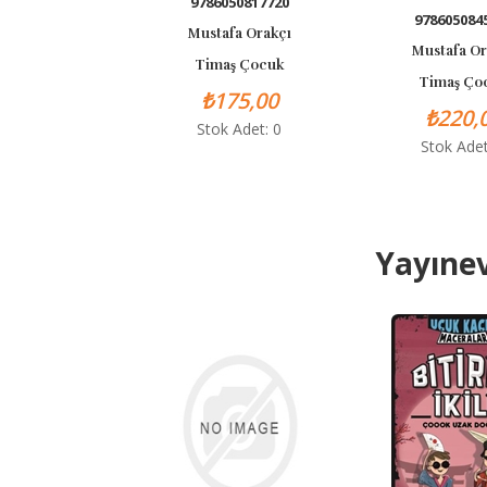
9786050817720
9786050845983
Mustafa Orakçı
Mustafa Orakçı
Timaş Çocuk
Timaş Çocuk
₺175,00
₺220,00
Stok Adet: 0
Stok Adet: 0
Yayınev