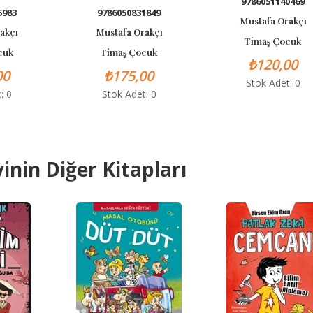
9786051140469
9786050831849
Mustafa Orakçı
Mustafa Orakçı
Timaş Çocuk
Timaş Çocuk
₺120,00
₺175,00
Stok Adet: 0
Stok Adet: 0
inin Diğer Kitapları