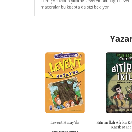
Tüm çocukların yıllardır severek okuduğu Levent’
maceralar bu kitapta da sizi bekliyor.
Yazar
Levent Hatay'da
Bitirim İkili Afrika Kıtasında Uçuk
Kaçık Maceralar