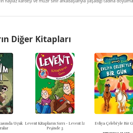
in haylaz kardeşi ve muzır sınıf
arkada
şlarıyla yaşadığı tadına doyulm
ın Diğer Kitapları
Levent Kitapların Sırrı - Levent İz
Evliya Çelebi'yle Bir Gün
Leve
Peşinde 5