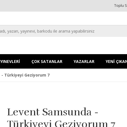
Toplu S
YINEVLERİ
ÇOK SATANLAR
YAZARLAR
YENİ ÇIKA
- Türkiyeyi Geziyorum 7
Levent Samsunda -
Türkiyeyi Geziyorum 7