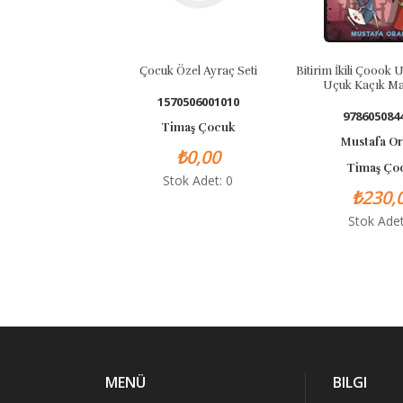
Çocuk Özel Ayraç Seti
Bitirim İkili Çoook Uzak 
Uçuk Kaçık Maceral
1570506001010
9786050844795
Timaş Çocuk
Mustafa Orakçı
₺0,00
Timaş Çocuk
Stok Adet: 0
₺230,00
Stok Adet: 0
MENÜ
BILGI