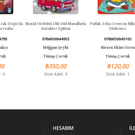
Doğu'da
Masal Otobüsü Düt Düt Masallarla
Patlak Zeka Cemcan Bilim Tatil
ar
Karakter Eğitimi
Dinlemez
9786050844955
9786050845105
Müjgan Şeyhi
Birsen Ekim Özen
Timaş Çocuk
Timaş Çocuk
₺350,00
₺120,00
Stok Adet: 0
Stok Adet: 1
HESABIM
İL