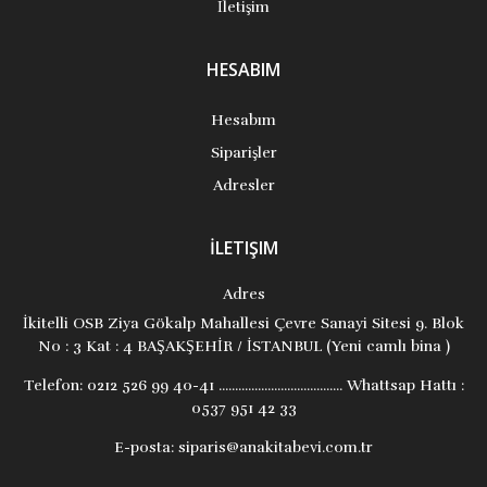
İletişim
HESABIM
Hesabım
Siparişler
Adresler
İLETIŞIM
Adres
İkitelli OSB Ziya Gökalp Mahallesi Çevre Sanayi Sitesi 9. Blok
No : 3 Kat : 4 BAŞAKŞEHİR / İSTANBUL (Yeni camlı bina )
Telefon:
0212 526 99 40-41 ...................................... Whattsap Hattı :
0537 951 42 33
E-posta:
siparis@anakitabevi.com.tr