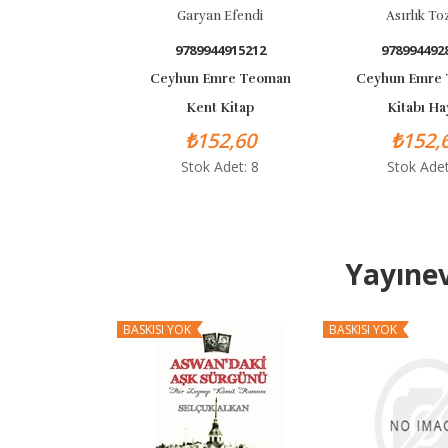
Garyan Efendi
Asırlık Tozlar
9789944915212
9789944928021
Ceyhun Emre Teoman
Ceyhun Emre Teoman
Kent Kitap
Kitabı Hayat
₺152,60
₺152,60
Stok Adet: 8
Stok Adet: 4
Yayınev
BASKISI YOK
BASKISI YOK