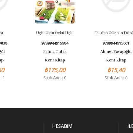
Uçtu Uçtu Öykü Uçtu
Fetullah Gülen'in Dönüşü
9789944915984
9789944915601
Fatma Tutak
Ahmet Yavaşoğlu
Kent Kitap
Kent Kitap
₺175,00
₺15,40
Stok Adet: 0
Stok Adet: 0
HESABIM
İL