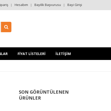
ipariş
Hesabım
Bayilik Başvurusu
Bayi Girişi
NLAR
FİYAT LİSTELERİ
İLETİŞİM
SON GÖRÜNTÜLENEN
ÜRÜNLER