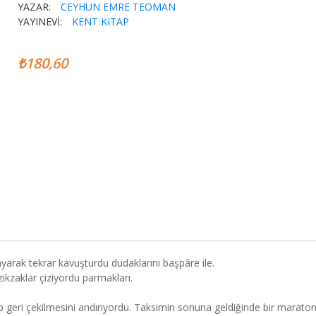
YAZAR:
CEYHUN EMRE TEOMAN
YAYINEVİ:
KENT KITAP
₺180,60
alayarak tekrar kavuşturdu dudaklarını başpâre ile.
ikzaklar çiziyordu parmakları.
p geri çekilmesini andırıyordu. Taksimin sonuna geldiğinde bir marato