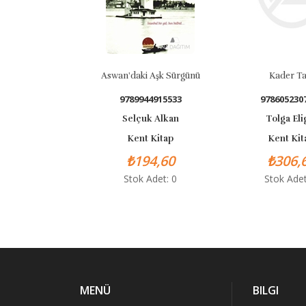
Aswan'daki Aşk Sürgünü
Kader Taşı
9789944915533
9786052307038
Selçuk Alkan
Tolga Eligül
Kent Kitap
Kent Kitap
₺194,60
₺306,60
Stok Adet: 0
Stok Adet: 1
MENÜ
BILGI