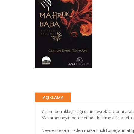
AÇIKLAMA
Yılların berraklaştırdığı uzun seyrek saçlarını ar
Makamın neyin perdelerinde belirmesi ile adeta z
Neyden tezahür eden makam ipli topaçların atılı