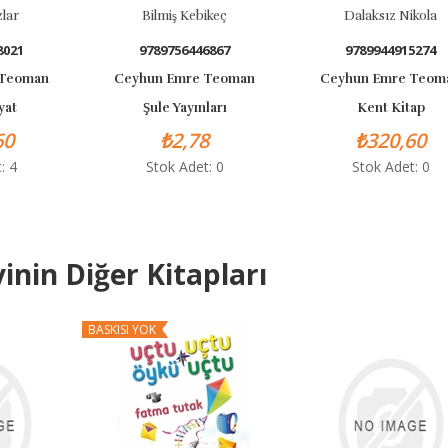
Bilmiş Kebikeç
Dalaksız Nikola
9789756446867
9789944915274
Ceyhun Emre Teoman
Ceyhun Emre Teoman
Şule Yayınları
Kent Kitap
₺2,78
₺320,60
Stok Adet: 0
Stok Adet: 0
inin Diğer Kitapları
BASKISI YOK