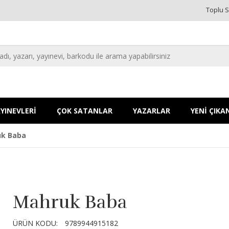
Toplu S
YINEVLERİ
ÇOK SATANLAR
YAZARLAR
YENİ ÇIKA
k Baba
Mahruk Baba
ÜRÜN KODU:
9789944915182