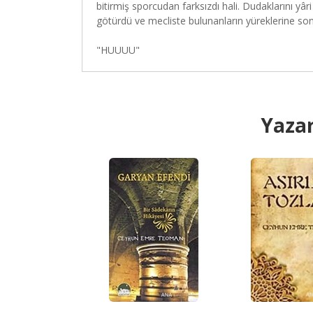
bitirmiş sporcudan farksızdı hali. Dudaklarını yâ
götürdü ve mecliste bulunanların yüreklerine son
"HUUUU"
Yazar