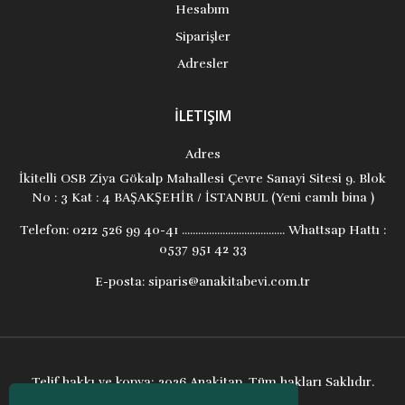
Hesabım
Siparişler
Adresler
İLETIŞIM
Adres
İkitelli OSB Ziya Gökalp Mahallesi Çevre Sanayi Sitesi 9. Blok
No : 3 Kat : 4 BAŞAKŞEHİR / İSTANBUL (Yeni camlı bina )
Telefon:
0212 526 99 40-41 ...................................... Whattsap Hattı :
0537 951 42 33
E-posta:
siparis@anakitabevi.com.tr
Telif hakkı ve kopya; 2026 Anakitap. Tüm hakları Saklıdır.