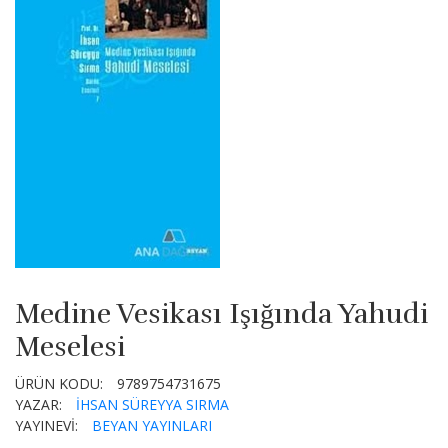
Medine Vesikası Işığında Yahudi
Meselesi
ÜRÜN KODU:
9789754731675
YAZAR:
İHSAN SÜREYYA SIRMA
YAYINEVİ:
BEYAN YAYINLARI