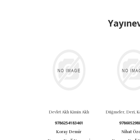
Yayınev
Devlet Aklı Kimin Aklı
Düğmeler, Deri, Ko
9786254183461
9786052988
Koray Demir
Nihat Özd