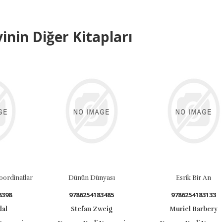
inin Diğer Kitapları
ordinatlar
Dünün Dünyası
Esrik Bir An
398
9786254183485
9786254183133
al
Stefan Zweig
Muriel Barbery