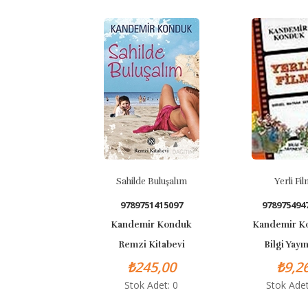
Sahilde Buluşalım
Yerli Film
9789751415097
978975494781
Kandemir Konduk
Kandemir Kon
Remzi Kitabevi
Bilgi Yayınev
₺245,00
₺9,26
Stok Adet: 0
Stok Adet: 0