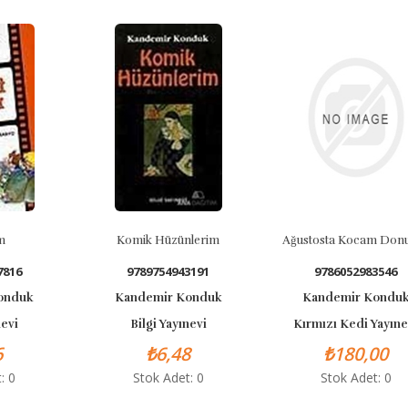
Komik Hüzünlerim
Ağustosta Kocam Donuyo
6
9789754943191
9786052983546
duk
Kandemir Konduk
Kandemir Konduk
i
Bilgi Yayınevi
Kırmızı Kedi Yayınevi
₺6,48
₺180,00
Stok Adet: 0
Stok Adet: 0