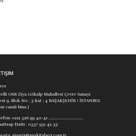
vi
Kırmızı Kedi Yayınevi
Kırmızı Kedi Yayınevi
₺800,00
₺250,00
Stok Adet: 0
Stok Adet: 0
ETIŞIM
res
itelli OSB Ziya Gökalp Mahallesi Çevre Sanayi
tesi 9. Blok No : 3 Kat : 4 BAŞAKŞEHİR / İSTANBUL
ni camlı bina )
lefon:
0212 526 99 40-41 ......................................
attsap Hattı : 0537 951 42 33
posta:
siparis@anakitabevi.com.tr