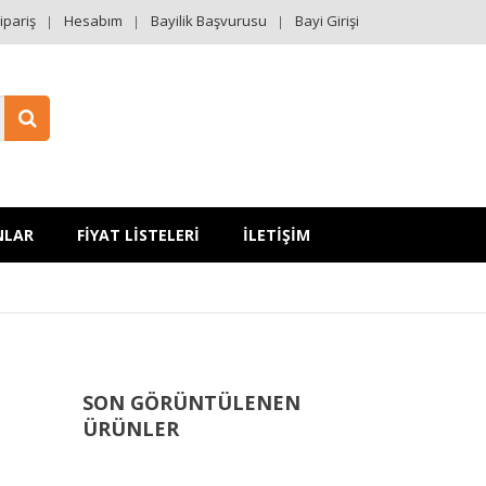
ipariş
Hesabım
Bayilik Başvurusu
Bayi Girişi
NLAR
FİYAT LİSTELERİ
İLETİŞİM
SON GÖRÜNTÜLENEN
ÜRÜNLER