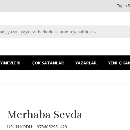
Toplu S
YINEVLERİ
ÇOK SATANLAR
YAZARLAR
YENİ ÇIKA
Merhaba Sevda
ÜRÜN KODU:
9786052981429