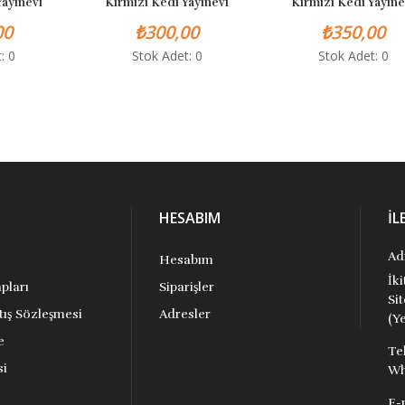
ayınevi
Kırmızı Kedi Yayınevi
Kırmızı Kedi Yayıne
0
₺300,00
₺350,00
: 0
Stok Adet: 0
Stok Adet: 0
HESABIM
İL
Ad
Hesabım
İk
pları
Siparişler
Si
tış Sözleşmesi
Adresler
(Ye
e
Te
si
Wh
E-