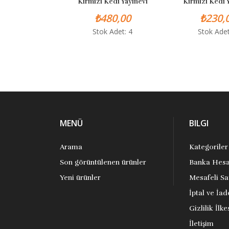
Kırmızı Kedi Yayınevi
Kırmızı Kedi Y
₺480,00
₺230,0
Stok Adet: 4
Stok Adet
MENÜ
BILGI
Arama
Kategoriler
Son görüntülenen ürünler
Banka Hesa
Yeni ürünler
Mesafeli Sa
İptal ve İad
Gizlilik İlke
İletişim