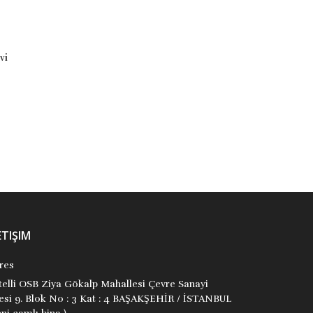
Gizli Lideri
İzinde Cesur Türk Kadınlarının
Hikâyesi
9786254184741
9786254184444
Kollektif
Kollektif
Kırmızı Kedi Yayınevi
Kırmızı Kedi Yayınevi
₺280,00
₺330,00
Stok Adet: 0
Stok Adet: 0
ETIŞIM
res
itelli OSB Ziya Gökalp Mahallesi Çevre Sanayi
tesi 9. Blok No : 3 Kat : 4 BAŞAKŞEHİR / İSTANBUL