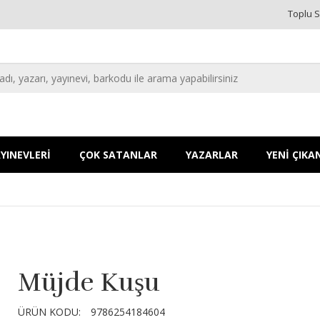
Toplu S
YINEVLERİ
ÇOK SATANLAR
YAZARLAR
YENİ ÇIKA
Müjde Kuşu
ÜRÜN KODU:
9786254184604