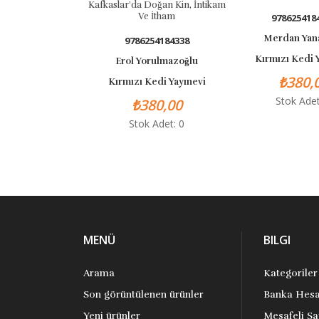
Kafkaslar'da Doğan Kin, İntikam
Ve İtham
97862541846
Merdan Yanar
9786254184338
Kırmızı Kedi Yay
Erol Yorulmazoğlu
₺380,00
Kırmızı Kedi Yayınevi
Stok Adet: 
₺380,00
Stok Adet: 0
MENÜ
BILGI
Arama
Kategoriler
Son görüntülenen ürünler
Banka Hesa
Yeni ürünler
Mesafeli Sa