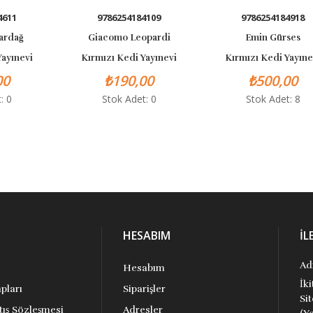
11
9786254184109
9786254184918
dağ
Giacomo Leopardi
Emin Gürses
ınevi
Kırmızı Kedi Yayınevi
Kırmızı Kedi Yayınevi
₺190,00
₺500,00
0
Stok Adet: 0
Stok Adet: 8
HESABIM
İL
Ad
Hesabım
İk
pları
Siparişler
Si
tış Sözleşmesi
Adresler