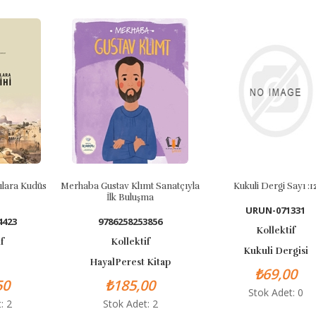
Kudüs
Merhaba Gustav Klımt Sanatçıyla
Kukuli Dergi Sayı :12
İlk Buluşma
URUN-071331
9786258253856
Kollektif
Kollektif
Kukuli Dergisi
HayalPerest Kitap
₺69,00
₺185,00
Stok Adet: 0
Stok Adet: 2