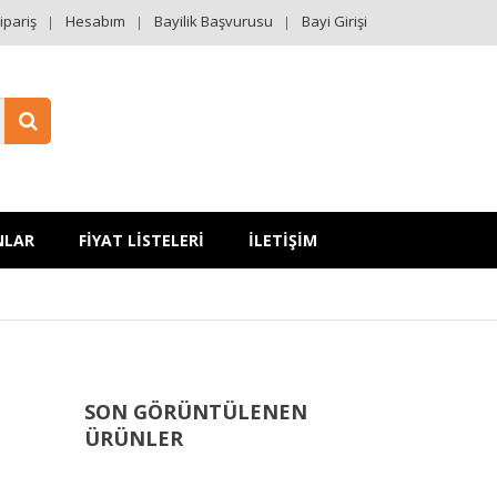
ipariş
Hesabım
Bayilik Başvurusu
Bayi Girişi
NLAR
FİYAT LİSTELERİ
İLETİŞİM
SON GÖRÜNTÜLENEN
ÜRÜNLER