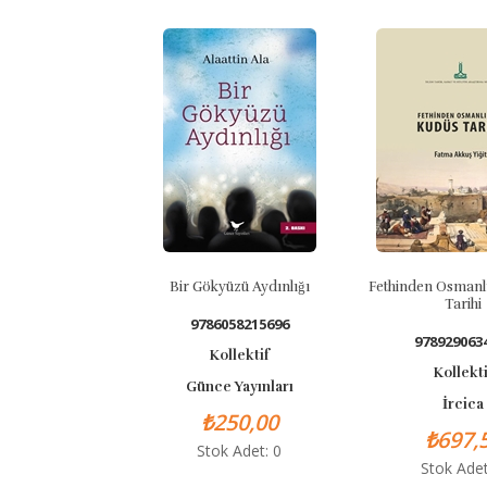
Bir Gökyüzü Aydınlığı
Fethinden Osmanlılara 
Tarihi
9786058215696
9789290634423
Kollektif
Kollektif
Günce Yayınları
İrcica
₺250,00
₺697,50
Stok Adet: 0
Stok Adet: 2