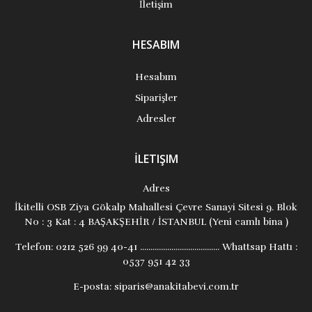
İletişim
HESABIM
Hesabım
Siparişler
Adresler
İLETIŞIM
Adres
İkitelli OSB Ziya Gökalp Mahallesi Çevre Sanayi Sitesi 9. Blok
No : 3 Kat : 4 BAŞAKŞEHİR / İSTANBUL (Yeni camlı bina )
Telefon:
0212 526 99 40-41 ...................................... Whattsap Hattı :
0537 951 42 33
E-posta:
siparis@anakitabevi.com.tr