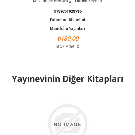
kemmel Prenses 5 - Dürüst Zeynep
Mükemmel P
9789751028716
Fabienne Blanchut
Mandolin Yayınları
₺180,00
Stok Adet: 0
Yayınevinin Diğer Kitapları