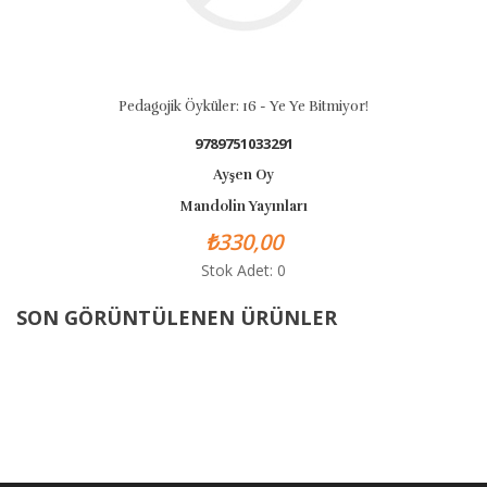
Pedagojik Öyküler: 16 - Ye Ye Bitmiyor!
P
9789751033291
Ayşen Oy
Mandolin Yayınları
₺330,00
Stok Adet: 0
SON GÖRÜNTÜLENEN ÜRÜNLER