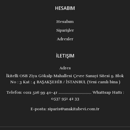
HESABIM
Hesabım
Siparişler
Adresler
İLETIŞIM
Adres
İkitelli OSB Ziya Gökalp Mahallesi Çevre Sanayi Sitesi 9. Blok
No : 3 Kat : 4 BAŞAKŞEHİR / İSTANBUL (Yeni camlı bina )
Telefon:
0212 526 99 40-41 ...................................... Whattsap Hattı :
0537 951 42 33
E-posta:
siparis@anakitabevi.com.tr