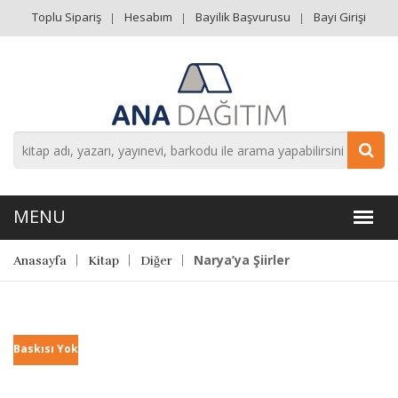
Toplu Sipariş
Hesabım
Bayilik Başvurusu
Bayi Girişi
Narya’ya Şiirler
Anasayfa
Kitap
Diğer
Baskısı Yok