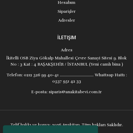
Hesabım
Siparişler
Adresler
İLETIŞIM
Adres
İkitelli OSB Ziya Gökalp Mahallesi Çevre Sanayi Sitesi 9. Blok
No : 3 Kat : 4 BAŞAKŞEHİR / İSTANBUL (Yeni camlı bina )
Telefon:
0212 526 99 40-41 ...................................... Whattsap Hattı :
0537 951 42 33
E-posta:
siparis@anakitabevi.com.tr
Telif hakkı ve kopya; 2026 Anakitap. Tüm hakları Saklıdır.