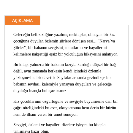
AÇIKLAMA
Geleceğin belirsizliğine yazılmış mektuplar, olmayan bir kız
çocuğuna duyulan özlemin şiirlere dönüşen sesi... "Narya’ya
Şiirler", bir babanın sevgisini, umutlarını ve hayallerini
kelimelere nakşettiği eşsiz bir yolculuğun hikayesini anlatıyor.
Bu kitap, yalnızca bir babanın kızıyla kurduğu düşsel bir bağ
değil, aynı zamanda herkesin kendi içindeki özlemle
yüzleşmesine bir davettir. Sayfalar arasında gezindikçe bir
babanın sevdası, kalemiyle yansıyan duyguları ve geleceğe
duyduğu inançla buluşacaksınız.
Kız çocuklarının özgürlüğüne ve sevgiyle büyümesine dair bir
çağrı niteliğindeki bu eser, okuyucusuna hem derin bir hüzün
hem de ilham veren bir umut sunuyor.
Sevgiyi, özlemi ve hayalleri dizelere işleyen bu kitapla
tanışmaya hazır olun.