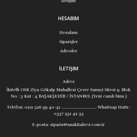
İletişim
HESABIM
Hesabım
Siparişler
Adresler
İLETIŞIM
Adres
İkitelli OSB Ziya Gökalp Mahallesi Çevre Sanayi Sitesi 9. Blok
No : 3 Kat : 4 BAŞAKŞEHİR / İSTANBUL (Yeni camlı bina )
Telefon:
0212 526 99 40-41 ...................................... Whattsap Hattı :
0537 951 42 33
E-posta:
siparis@anakitabevi.com.tr