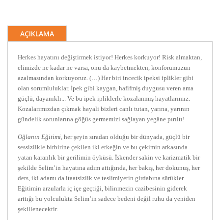
AÇIKLAMA
Herkes hayatını değiştirmek istiyor! Herkes korkuyor! Risk almaktan,
elimizde ne kadar ne varsa, onu da kaybetmekten, konforumuzun
azalmasından korkuyoruz. (…) Her biri incecik ipeksi iplikler gibi
olan sorumluluklar. İpek gibi kaygan, hafifmiş duygusu veren ama
güçlü, dayanıklı... Ve bu ipek ipliklerle kozalanmış hayatlarımız.
Kozalarımızdan çıkmak hayali bizleri canlı tutan, yarına, yarının
gündelik sorunlarına göğüs germemizi sağlayan yegâne pırıltı!
Oğlanın Eğitimi
, her şeyin sıradan olduğu bir dünyada, güçlü bir
sessizlikle birbirine çekilen iki erkeğin ve bu çekimin arkasında
yatan karanlık bir gerilimin öyküsü. İskender sakin ve karizmatik bir
şekilde Selim’in hayatına adım attığında, her bakış, her dokunuş, her
ders, iki adamı da itaatsizlik ve teslimiyetin girdabına sürükler.
Eğitimin arzularla iç içe geçtiği, bilinmezin cazibesinin giderek
arttığı bu yolculukta Selim’in sadece bedeni değil ruhu da yeniden
şekillenecektir.