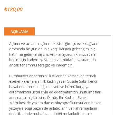
₺180,00
AÇIKLAMA
Aşkımı ve acılarımı gömmek istediğim şu ıssız dağların
ortasında bir gün onunla karşı karşıya geleceğimi hiç
hatırıma getirmemiştim. Artık anlıyorum ki mücadele
benim için kadermiş. Silahım ve müdafaa vasıtam da
ancak tahammül feragat ve irademdir.
Cumhuriyet döneminin ilk yıllarında karasevda temalı
eserler kaleme alan ilk kadın yazar Güzide Sabri kendi
hayatında tanık olduğu kasveti ve hüznü kurguya
aktarmaktaki ustalığıyla da edebiyatımızın unutulmazları
arasına girmiş bir isim. Ölmüş Bir Kadının Evrak-ı
Metrukesi de yazara dair otobiyografik unsurların bazen
yüzeye sızdığı bazen de anlatıcıların ve kahramanların
derinliklerinde muhafaza edildiği melankolik bir aşk