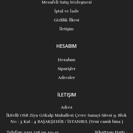
Mesafeli Satış Sözleşmesi
İptal ve İade
Gizlilik İlkesi
İletişim
HESABIM
Hesabım
Siparişler
Adresler
İLETIŞIM
Adres
İkitelli OSB Ziya Gökalp Mahallesi Çevre Sanayi Sitesi 9. Blok
No : 3 Kat : 4 BAŞAKŞEHİR / İSTANBUL (Yeni camlı bina )
Telefon:
0212 526 99 40-41 ...................................... Whattsap Hattı :