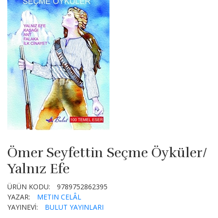
Ömer Seyfettin Seçme Öyküler/
Yalnız Efe
ÜRÜN KODU:
9789752862395
YAZAR:
METIN CELÂL
YAYINEVİ:
BULUT YAYINLARI