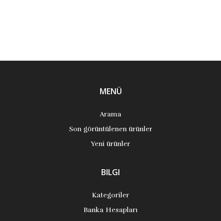
MENÜ
Arama
Son görüntülenen ürünler
Yeni ürünler
BILGI
Kategoriler
Banka Hesapları