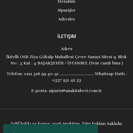
Hesabım
Siparişler
Adresler
İLETIŞIM
Adres
İkitelli OSB Ziya Gökalp Mahallesi Çevre Sanayi Sitesi 9. Blok
No : 3 Kat : 4 BAŞAKŞEHİR / İSTANBUL (Yeni camlı bina )
Telefon:
0212 526 99 40-41 ...................................... Whattsap Hattı :
0537 951 42 33
E-posta:
siparis@anakitabevi.com.tr
Telif hakkı ve kopya; 2026 Anakitap. Tüm hakları Saklıdır.