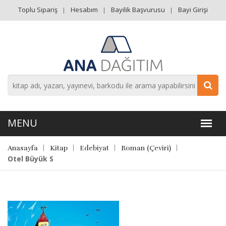
Toplu Sipariş
Hesabım
Bayilik Başvurusu
Bayi Girişi
Anasayfa
Kitap
Edebiyat
Roman (Çeviri)
Otel Büyük S