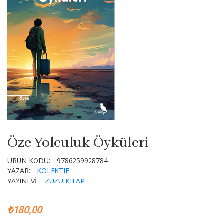
Öze Yolculuk Öyküleri
ÜRÜN KODU:
9786259928784
YAZAR:
KOLEKTIF
YAYINEVİ:
ZUZU KITAP
₺180,00