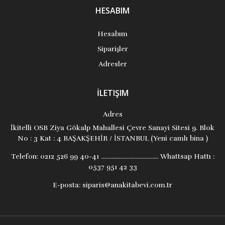
HESABIM
Hesabım
Siparişler
Adresler
İLETIŞIM
Adres
İkitelli OSB Ziya Gökalp Mahallesi Çevre Sanayi Sitesi 9. Blok
No : 3 Kat : 4 BAŞAKŞEHİR / İSTANBUL (Yeni camlı bina )
Telefon:
0212 526 99 40-41 ...................................... Whattsap Hattı :
0537 951 42 33
E-posta:
siparis@anakitabevi.com.tr