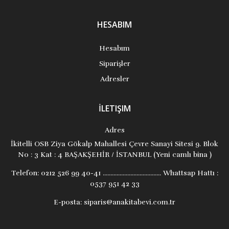
HESABIM
Hesabım
Siparişler
Adresler
İLETIŞIM
Adres
İkitelli OSB Ziya Gökalp Mahallesi Çevre Sanayi Sitesi 9. Blok
No : 3 Kat : 4 BAŞAKŞEHİR / İSTANBUL (Yeni camlı bina )
Telefon:
0212 526 99 40-41 ...................................... Whattsap Hattı :
0537 951 42 33
E-posta:
siparis@anakitabevi.com.tr