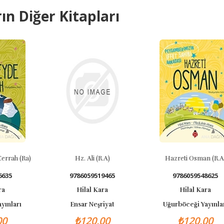
ın Diğer Kitapları
a)
Hz. Ali (r.a)
Hazreti Osman (r.a)
9786059519465
9786059548625
Hilal Kara
Hilal Kara
Ensar Neşriyat
Uğurböceği Yayınları
₺120,00
₺120,00