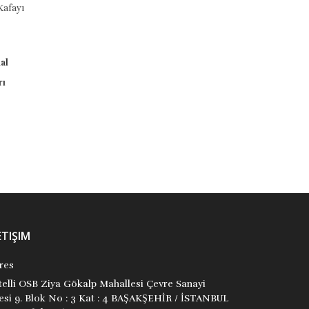
yı
Öyküler
Uyku Köyüne
9789758781706
9799758781217
Uğurböceği Yayınları
Nurefşan Çağlaroğlu
₺110,00
Uğurböceği Yayınları
₺2,59
Stok Adet: 2
Stok Adet: 0
ETIŞIM
res
itelli OSB Ziya Gökalp Mahallesi Çevre Sanayi
tesi 9. Blok No : 3 Kat : 4 BAŞAKŞEHİR / İSTANBUL