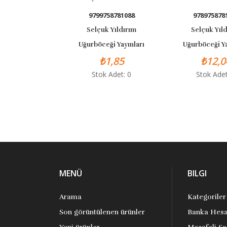
9799758781088
9789758781751
Selçuk Yıldırım
Selçuk Yıldırı
Uğurböceği Yayınları
Uğurböceği Yayınl
₺1,85
₺12,04
Stok Adet: 0
Stok Adet: 0
MENÜ
BILGI
Arama
Kategoriler
Son görüntülenen ürünler
Banka Hesa