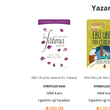
Yazar
Ehl-I Beyt'in Annesi Hz. Fatıma
Ebu Ubeyde Bin Cerrah (r
9789752613843
9786052236635
Hilal Kara
Hilal Kara
Uğurböceği Yayınları
Uğurböceği Yayınları
₺180,00
₺120,00