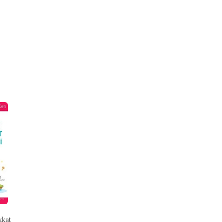
Stok Adet: 2
Stok Adet: 3
Çocuklar İçin Mevlana'dan
Ormanlar Güzeli Masal Treni Ile