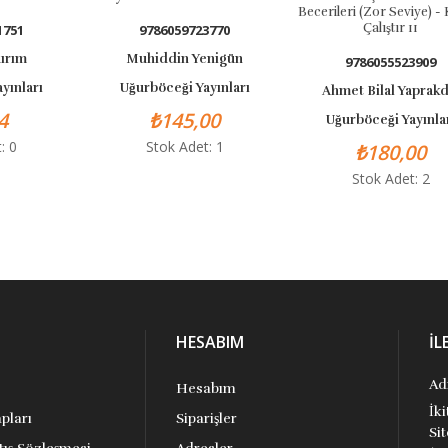
Becerileri (Zor Seviye) - Kafa
Çalıştır 11
9786059723770
m
Muhiddin Yenigün
9786055523909
arı
Uğurböceği Yayınları
Ahmet Bilal Yaprakdal
₺145,00
Uğurböceği Yayınları
Stok Adet: 1
₺180,00
Stok Adet: 2
HESABIM
İL
Ad
Hesabım
İk
pları
Siparişler
Si