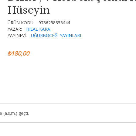
Hüseyin
ÜRÜN KODU:
9786258355444
YAZAR:
HILAL KARA
YAYINEVİ:
UĞURBÖCEĞI YAYINLARI
₺180,00
 (a.s.m.) geçti.