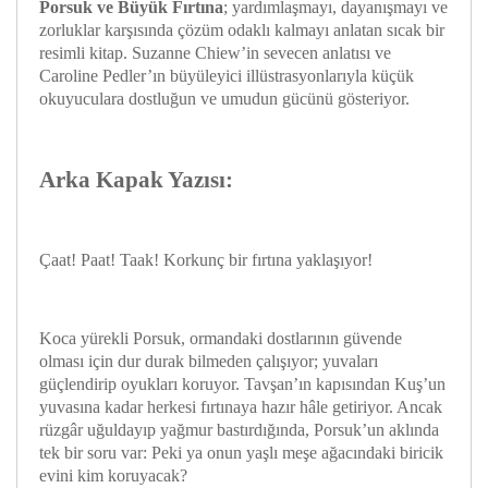
Porsuk ve Büyük Fırtına
; yardımlaşmayı, dayanışmayı ve
zorluklar karşısında çözüm odaklı kalmayı anlatan sıcak bir
resimli kitap. Suzanne Chiew’in sevecen anlatısı ve
Caroline Pedler’ın büyüleyici illüstrasyonlarıyla küçük
okuyuculara dostluğun ve umudun gücünü gösteriyor.
Arka Kapak Yazısı:
Çaat! Paat! Taak! Korkunç bir fırtına yaklaşıyor!
Koca yürekli Porsuk, ormandaki dostlarının güvende
olması için dur durak bilmeden çalışıyor; yuvaları
güçlendirip oyukları koruyor. Tavşan’ın kapısından Kuş’un
yuvasına kadar herkesi fırtınaya hazır hâle getiriyor. Ancak
rüzgâr uğuldayıp yağmur bastırdığında, Porsuk’un aklında
tek bir soru var: Peki ya onun yaşlı meşe ağacındaki biricik
evini kim koruyacak?