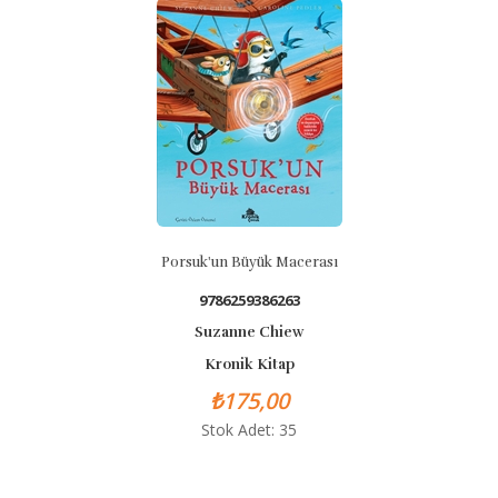
suk'un Büyük Macerası
Porsuk 
9786259386263
978
Suzanne Chiew
Suz
Kronik Kitap
Kr
₺175,00
₺
Stok Adet: 35
St