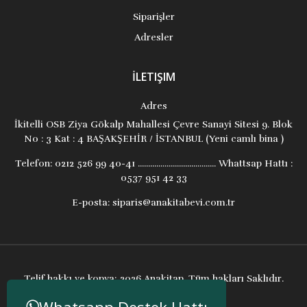
Siparişler
Adresler
İLETIŞIM
Adres
İkitelli OSB Ziya Gökalp Mahallesi Çevre Sanayi Sitesi 9. Blok
No : 3 Kat : 4 BAŞAKŞEHİR / İSTANBUL (Yeni camlı bina )
Telefon:
0212 526 99 40-41 ...................................... Whattsap Hattı :
0537 951 42 33
E-posta:
siparis@anakitabevi.com.tr
Telif hakkı ve kopya; 2026 Anakitap. Tüm hakları Saklıdır.