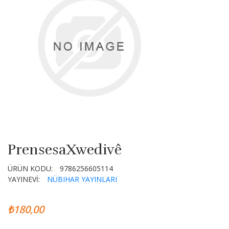
PrensesaXwedivê
ÜRÜN KODU:
9786256605114
YAYINEVİ:
NÜBIHAR YAYINLARI
₺180,00