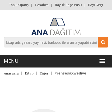
Toplu Sipariş
Hesabım
Bayilik Başvurusu
Bayi Girişi
PrensesaXwedivê
Anasayfa
Kitap
Diğer