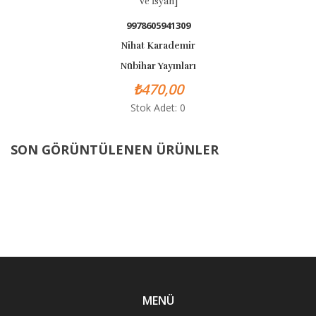
Ve İsyan]
9978605941309
Nihat Karademir
Nübihar Yayınları
₺470,00
Stok Adet: 0
SON GÖRÜNTÜLENEN ÜRÜNLER
MENÜ