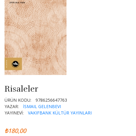
Risaleler
ÜRÜN KODU:
9786256647763
YAZAR:
İSMAIL GELENBEVI
YAYINEVİ:
VAKIFBANK KÜLTÜR YAYINLARI
₺180,00