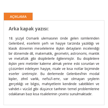
AÇIKLAMA
Arka kapak yazısı:
18. yüzyıl Osmanlı ulemasının önde gelen isimlerinden
Gelenbevî, eserlerin şerh ve haşiye tarzında yazıldığı ve
klasik dönemin meselelerine ilişkin detayların incelendiği
bir dönemde dil, matematik, geometri, astronomi, mantık
ve metafizik gibi disiplinlerle ilgilenmiştir. Bu disiplinlere
ilişkin yeni metinler kaleme almak yerine eski sorunları ve
çözümleri irdeleyen haşiye, risale ve kısa notlar biçiminde
eserler üretmiştir. Bu derlemede Gelenbevî’nin modal
kipler, zihnî varlık, nefsü’l-emr, var olmayan şeylerin
gerçekliği ve bilgisi, mahiyetlerin kendinde sabitlikleri ve
vahdet-i vücûd gibi düşünce tarihinin temel problemlerine
odaklanan bazı kısa risalelerinin çevirisi sunulmaktadır.