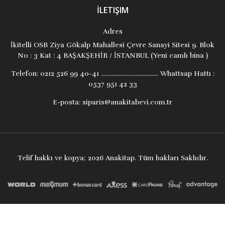
İLETIŞIM
Adres
İkitelli OSB Ziya Gökalp Mahallesi Çevre Sanayi Sitesi 9. Blok
No : 3 Kat : 4 BAŞAKŞEHİR / İSTANBUL (Yeni camlı bina )
Telefon:
0212 526 99 40-41 ...................................... Whattsap Hattı :
0537 951 42 33
E-posta:
siparis@anakitabevi.com.tr
Telif hakkı ve kopya; 2026 Anakitap. Tüm hakları Saklıdır.