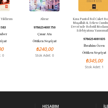
ıldırım
Ahrar
Kısa Pantol Bol Caket Bobs
Maşallah & Erken Cumhur
Devri'nde Bobstil Modanın
83
9786254081750
Edebiyatına Yansımalar
ber
Çınar Ata
9786254081835
yat
Ötüken Neşriyat
İbrahim Özen
0
₺240,00
Ötüken Neşriyat
 0
Stok Adet: 0
₺345,00
Stok Adet: 1
HESABIM
İL