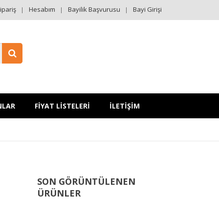
ipariş
Hesabım
Bayilik Başvurusu
Bayi Girişi
NLAR
FİYAT LİSTELERİ
İLETİŞİM
SON GÖRÜNTÜLENEN
ÜRÜNLER