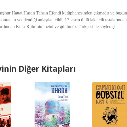
meşhur Hattat Hasan Tahsin Efendi kütüphanesinden çıkmadır ve bugün
radan yenilendiği anlaşılan cildi, 17. asrın ünlü lake cilt ustalarından
ardından Kût-ı Rûhî’nin metni ve günümüz Türkçesi ile söylenişi
inin Diğer Kitapları