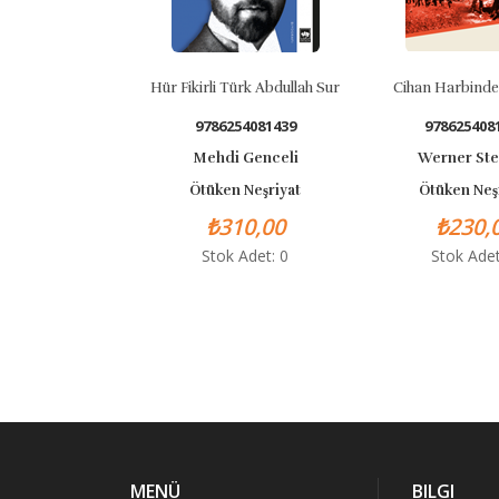
Hür Fikirli Türk Abdullah Sur
Cihan Harbinde Y
9786254081439
97862540815
Mehdi Genceli
Werner Steu
Ötüken Neşriyat
Ötüken Neşri
₺310,00
₺230,0
Stok Adet: 0
Stok Adet:
MENÜ
BILGI