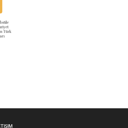
tile
Nikomed (Ciltli)
İçimdeki Yangın
iyet
 Türk
9786254081712
9786254081576
ı
Ötüken Neşriyat
Ötüken Neşriyat
₺280,00
₺275,00
Stok Adet: 1
Stok Adet: 0
ETIŞIM