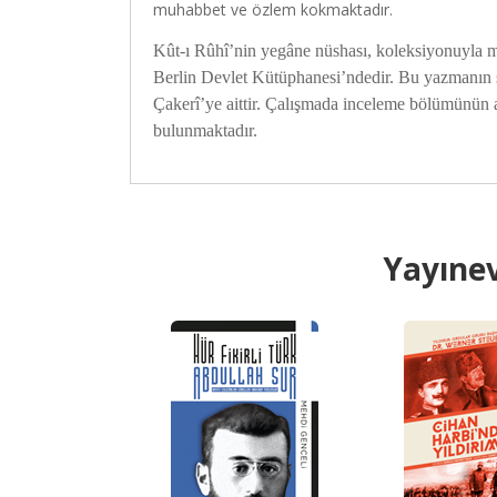
muhabbet ve özlem kokmaktadır.
Kût-ı Rûhî’nin yegâne nüshası, koleksiyonuyla 
Berlin Devlet Kütüphanesi’ndedir. Bu yazmanın son
Çakerî’ye aittir. Çalışmada inceleme bölümünün 
bulunmaktadır.
Yayınev