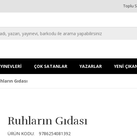
Toplu S
YINEVLERİ
ÇOK SATANLAR
YAZARLAR
YENİ ÇIKA
hların Gıdası
Ruhların Gıdası
ÜRÜN KODU:
9786254081392