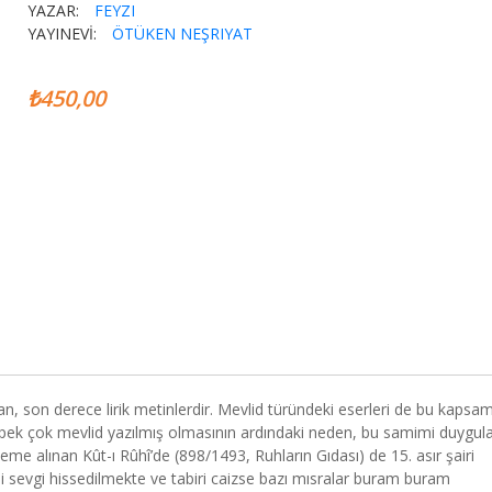
YAZAR:
FEYZI
YAYINEVİ:
ÖTÜKEN NEŞRIYAT
₺450,00
n, son derece lirik metinlerdir. Mevlid türündeki eserleri de bu kapsa
ek çok mevlid yazılmış olmasının ardındaki neden, bu samimi duygul
eme alınan Kût-ı Rûhî’de (898/1493, Ruhların Gıdası) de 15. asır şairi
 sevgi hissedilmekte ve tabiri caizse bazı mısralar buram buram