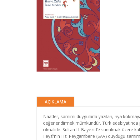
AÇIKLAMA
Naatler, samimi duygularla yazılan, riya kokmaya
değerlendirmek mümkündür. Türk edebiyatında p
olmalıdır. Sultan II. Bayezid’e sunulmak üzere kal
Feyzî’nin Hz. Peygamber’e (SAV) duyduğu samimi