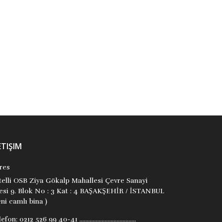
9786057370310
9786057370358
Evşen Yıldız
Mehmet Akgül
Vacilando Kitap
Vacilando Kitap
₺180,00
₺180,00
Stok Adet: 4
Stok Adet: 5
ETIŞIM
res
itelli OSB Ziya Gökalp Mahallesi Çevre Sanayi
tesi 9. Blok No : 3 Kat : 4 BAŞAKŞEHİR / İSTANBUL
ni camlı bina )
lefon:
0212 526 99 40-41 ......................................