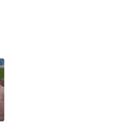
Annemin Gelincik Tarlası
Bir Adam Ve Kill Bill Islığı