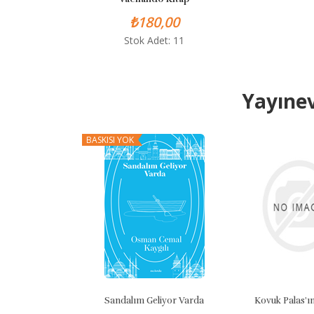
₺180,00
Stok Adet: 11
Yayınev
BASKISI YOK
Sandalım Geliyor Varda
Kovuk Palas'ın Esrar