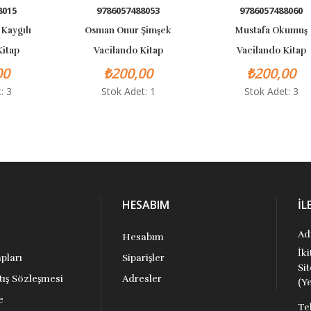
9786057488053
9786057488060
lı
Osman Onur Şimşek
Mustafa Okumuş
Vacilando Kitap
Vacilando Kitap
₺200,00
₺200,00
Stok Adet: 1
Stok Adet: 3
HESABIM
İL
Ad
Hesabım
İk
pları
Siparişler
Si
tış Sözleşmesi
Adresler
(Ye
e
Te