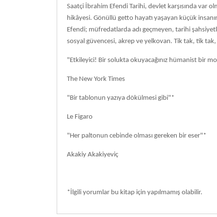
Saatçi İbrahim Efendi Tarihi, devlet karşısında var ol
hikâyesi. Gönüllü getto hayatı yaşayan küçük insanı
Efendi; müfredatlarda adı geçmeyen, tarihi şahsiyetl
sosyal güvencesi, akrep ve yelkovan. Tik tak, tik tak, 
"Etkileyici! Bir solukta okuyacağınız hümanist bir m
The New York Times
"Bir tablonun yazıya dökülmesi gibi"*
Le Figaro
"Her paltonun cebinde olması gereken bir eser"*
Akakiy Akakiyeviç
*İlgili yorumlar bu kitap için yapılmamış olabilir.