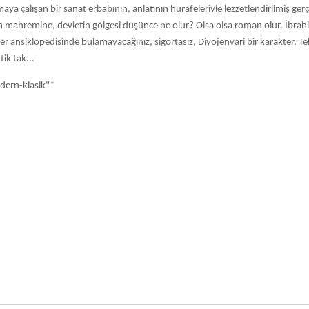
maya çalışan bir sanat erbabının, anlatının hurafeleriyle lezzetlendirilmiş ger
n mahremine, devletin gölgesi düşünce ne olur? Olsa olsa roman olur. İbrah
er ansiklopedisinde bulamayacağınız, sigortasız, Diyojenvari bir karakter. Te
tik tak...
odern-klasik"*