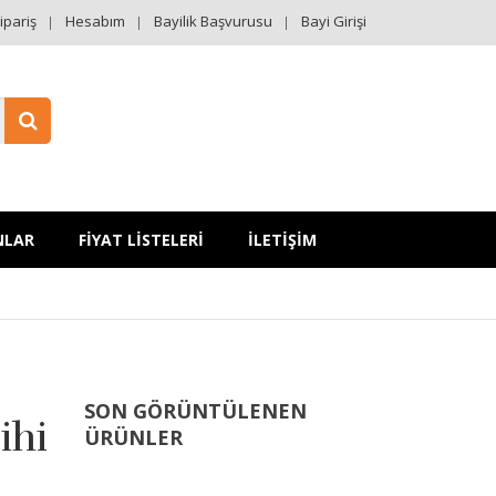
ipariş
Hesabım
Bayilik Başvurusu
Bayi Girişi
NLAR
FİYAT LİSTELERİ
İLETİŞİM
SON GÖRÜNTÜLENEN
ihi
ÜRÜNLER