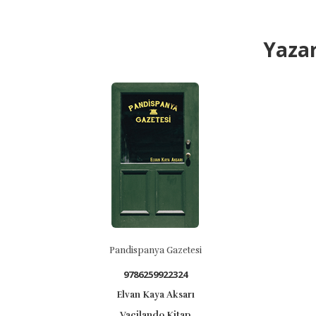
Yazar
Pandispanya Gazetesi
9786259922324
Elvan Kaya Aksarı
Vacilando Kitap