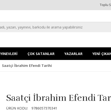
Toplu S
YINEVLERİ
ÇOK SATANLAR
YAZARLAR
YENİ ÇIKA
Saatçi İbrahim Efendi Tarihi
Saatçi İbrahim Efendi Tar
ÜRÜN KODU:
9786057370341