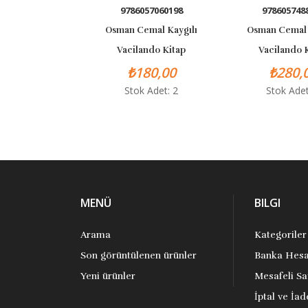
9786057060198
9786057488015
Osman Cemal Kaygılı
Osman Cemal Kaygı
Vacilando Kitap
Vacilando Kitap
₺180,00
₺280,00
Stok Adet: 2
Stok Adet: 3
MENÜ
BILGI
Arama
Kategoriler
Son görüntülenen ürünler
Banka Hesa
Yeni ürünler
Mesafeli Sa
İptal ve İad