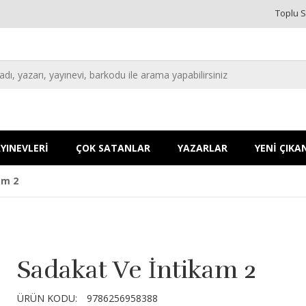
Toplu S
YINEVLERİ
ÇOK SATANLAR
YAZARLAR
YENİ ÇIKA
am 2
Sadakat Ve İntikam 2
ÜRÜN KODU:
9786256958388