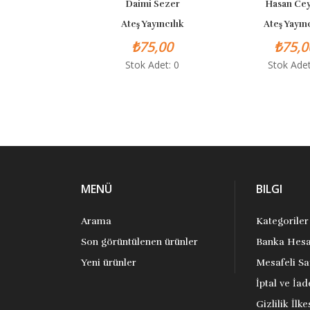
Daimi Sezer
Hasan Ceylan
Ateş Yayıncılık
Ateş Yayıncılık
₺75,00
₺75,00
Stok Adet: 0
Stok Adet: 1
MENÜ
BILGI
Arama
Kategoriler
Son görüntülenen ürünler
Banka Hesa
Yeni ürünler
Mesafeli Sa
İptal ve İad
Gizlilik İlke