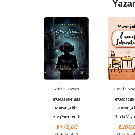
Yazar
Arthur Howes
Esnaf Lokantası
9786256541658
9786052651681
Murat Şahin
Murat Şahin
Ateş Yayıncılık
İthaki Yayınları
₺175,00
₺200,00
Stok Adet: 0
Stok Adet: 0