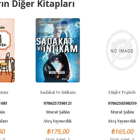
ın Diğer Kitapları
Sadakat Ve İntikam
Düşler Peşinde
Ar
9786257398121
9786258398359
Murat Şahin
Murat Şahin
Ateş Yayıncılık
Ateş Yayıncılık
₺175,00
₺165,00
Stok Adet: 1
Stok Adet: 1