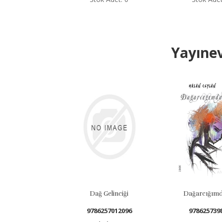
Yayınev
Dağ Gelinciği
Dağarcığımdakiler
9786257012096
9786257398879