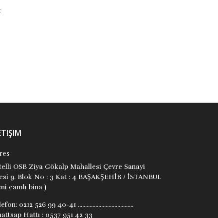
Ali Eryılmaz
Özkan Sünbül
Ateş Yayıncılık
Ateş Yayıncılık
₺22,90
₺125,00
Stok Adet: 0
Stok Adet: 0
ETIŞIM
res
itelli OSB Ziya Gökalp Mahallesi Çevre Sanayi
tesi 9. Blok No : 3 Kat : 4 BAŞAKŞEHİR / İSTANBUL
ni camlı bina )
lefon:
0212 526 99 40-41 ......................................
attsap Hattı : 0537 951 42 33