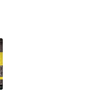
Enheduanna
Gelmemiş Birine Veda
9786056945441
9786257012225