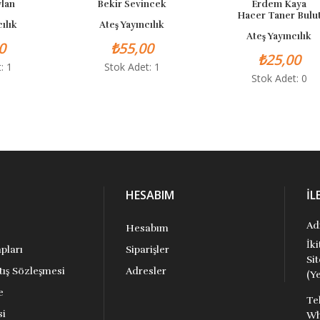
Bekir Sevincek
Erdem Kaya
Hacer Taner Bulut
Ateş Yayıncılık
Ateş Yayıncılık
₺55,00
₺25,00
Stok Adet: 1
Stok Adet: 0
HESABIM
İL
Ad
Hesabım
İk
pları
Siparişler
Si
tış Sözleşmesi
Adresler
(Ye
e
Te
si
Wh