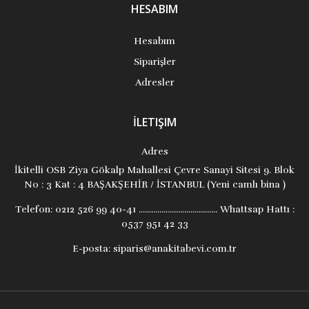
HESABIM
Hesabım
Siparişler
Adresler
İLETIŞIM
Adres
İkitelli OSB Ziya Gökalp Mahallesi Çevre Sanayi Sitesi 9. Blok
No : 3 Kat : 4 BAŞAKŞEHİR / İSTANBUL (Yeni camlı bina )
Telefon:
0212 526 99 40-41 ...................................... Whattsap Hattı :
0537 951 42 33
E-posta:
siparis@anakitabevi.com.tr