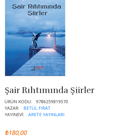
Şair Rıhtımında Şiirler
ÜRÜN KODU:
9786259819570
YAZAR:
BETÜL FIRAT
YAYINEVİ:
ARETE YAYINLARI
₺180,00