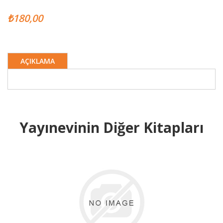
₺180,00
AÇIKLAMA
Yayınevinin Diğer Kitapları
B