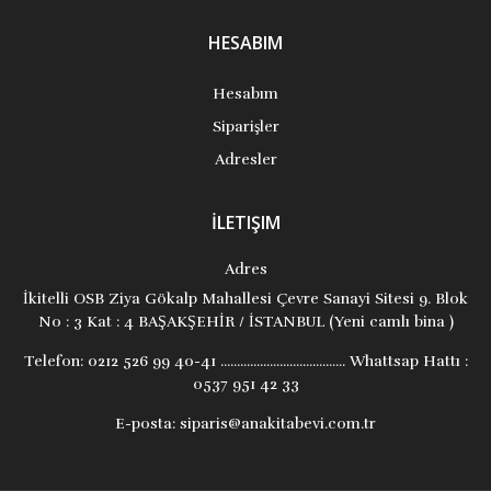
HESABIM
Hesabım
Siparişler
Adresler
İLETIŞIM
Adres
İkitelli OSB Ziya Gökalp Mahallesi Çevre Sanayi Sitesi 9. Blok
No : 3 Kat : 4 BAŞAKŞEHİR / İSTANBUL (Yeni camlı bina )
Telefon:
0212 526 99 40-41 ...................................... Whattsap Hattı :
0537 951 42 33
E-posta:
siparis@anakitabevi.com.tr