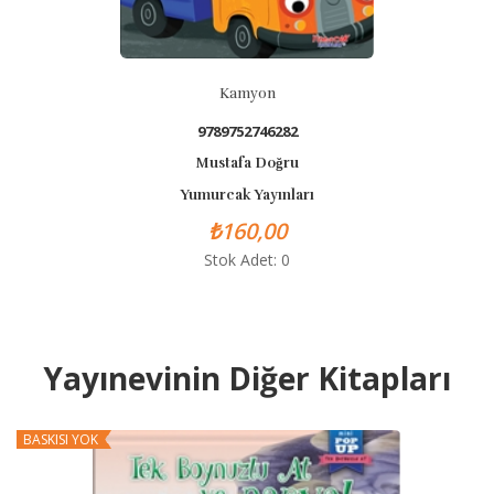
Kamyon
9789752746282
Mustafa Doğru
Yumurcak Yayınları
₺160,00
Stok Adet: 0
Yayınevinin Diğer Kitapları
BASKISI YOK
B