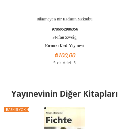
eyen Bir Kadının Mektubu
Ölümsüz 
9786052986356
978
Stefan Zweig
St
rmızı Kedi Yayınevi
Kırmız
₺100,00
₺
Stok Adet: 3
St
Yayınevinin Diğer Kitapları