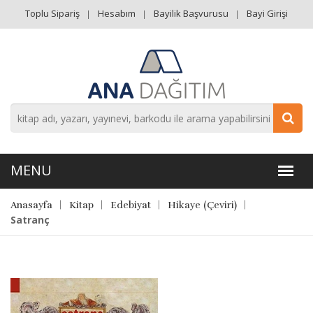
Toplu Sipariş
Hesabım
Bayilik Başvurusu
Bayi Girişi
Anasayfa
Kitap
Edebiyat
Hikaye (Çeviri)
Satranç