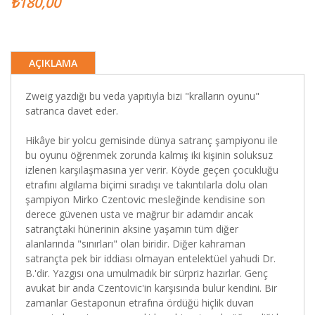
₺180,00
AÇIKLAMA
Zweig yazdığı bu veda yapıtıyla bizi "kralların oyunu"
satranca davet eder.
Hikâye bir yolcu gemisinde dünya satranç şampiyonu ile
bu oyunu öğrenmek zorunda kalmış iki kişinin soluksuz
izlenen karşılaşmasına yer verir. Köyde geçen çocukluğu
etrafını algılama biçimi sıradışı ve takıntılarla dolu olan
şampiyon Mirko Czentovic mesleğinde kendisine son
derece güvenen usta ve mağrur bir adamdır ancak
satrançtaki hünerinin aksine yaşamın tüm diğer
alanlarında "sınırları" olan biridir. Diğer kahraman
satrançta pek bir iddiası olmayan entelektüel yahudi Dr.
B.'dir. Yazgısı ona umulmadık bir sürpriz hazırlar. Genç
avukat bir anda Czentovic'in karşısında bulur kendini. Bir
zamanlar Gestaponun etrafına ördüğü hiçlik duvarı