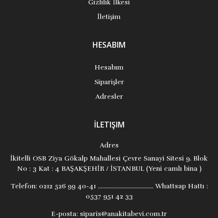
Gizlilik İlkesi
İletişim
HESABIM
Hesabım
Siparişler
Adresler
İLETIŞIM
Adres
İkitelli OSB Ziya Gökalp Mahallesi Çevre Sanayi Sitesi 9. Blok
No : 3 Kat : 4 BAŞAKŞEHİR / İSTANBUL (Yeni camlı bina )
Telefon:
0212 526 99 40-41 ...................................... Whattsap Hattı :
0537 951 42 33
E-posta:
siparis@anakitabevi.com.tr