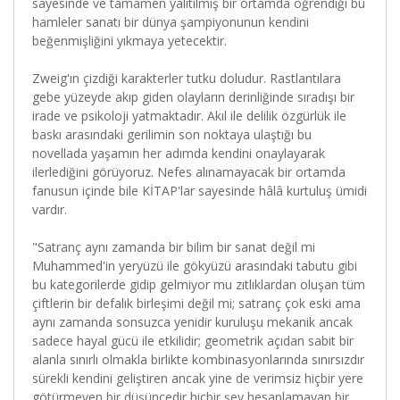
sayesinde ve tamamen yalıtılmış bir ortamda öğrendiği bu
hamleler sanatı bir dünya şampiyonunun kendini
beğenmişliğini yıkmaya yetecektir.
Zweig'ın çizdiği karakterler tutku doludur. Rastlantılara
gebe yüzeyde akıp giden olayların derinliğinde sıradışı bir
irade ve psikoloji yatmaktadır. Akıl ile delilik özgürlük ile
baskı arasındaki gerilimin son noktaya ulaştığı bu
novellada yaşamın her adımda kendini onaylayarak
ilerlediğini görüyoruz. Nefes alınamayacak bir ortamda
fanusun içinde bile KİTAP'lar sayesinde hâlâ kurtuluş ümidi
vardır.
"Satranç aynı zamanda bir bilim bir sanat değil mi
Muhammed'in yeryüzü ile gökyüzü arasındaki tabutu gibi
bu kategorilerde gidip gelmiyor mu zıtlıklardan oluşan tüm
çiftlerin bir defalık birleşimi değil mi; satranç çok eski ama
aynı zamanda sonsuzca yenidir kuruluşu mekanik ancak
sadece hayal gücü ile etkilidir; geometrik açıdan sabit bir
alanla sınırlı olmakla birlikte kombinasyonlarında sınırsızdır
sürekli kendini geliştiren ancak yine de verimsiz hiçbir yere
götürmeyen bir düşüncedir hiçbir şey hesaplamayan bir