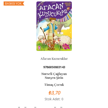
BASKISI YOK
B
Afacan Kuzucuklar
9786050803143
Nurseli Çağlayan
Nurşen Şirin
Timaş Çocuk
₺3,70
Stok Adet: 0