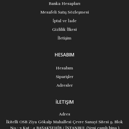
Banka Hesapları
Mesafeli Satış Sözleşmesi
İptal ve İade
Gizlilik İlkesi
İletişim
HESABIM
Hesabım
Siparişler
Adresler
İLETIŞIM
Adres
İkitelli OSB Ziya Gökalp Mahallesi Çevre Sanayi Sitesi 9. Blok
No : 3 Kat : 4 BAŞAKŞEHİR / İSTANBUL (Yeni camlı bina )