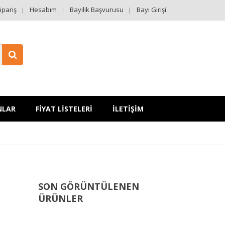
ipariş
Hesabım
Bayilik Başvurusu
Bayi Girişi
NLAR
FİYAT LİSTELERİ
İLETİŞİM
SON GÖRÜNTÜLENEN
ÜRÜNLER