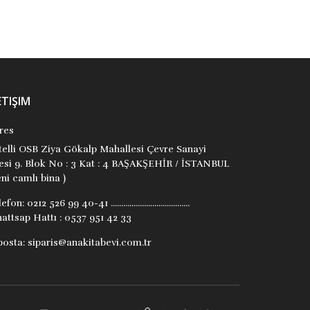
ETIŞIM
res
itelli OSB Ziya Gökalp Mahallesi Çevre Sanayi
tesi 9. Blok No : 3 Kat : 4 BAŞAKŞEHİR / İSTANBUL
ni camlı bina )
lefon:
0212 526 99 40-41 ......................................
attsap Hattı : 0537 951 42 33
posta:
siparis@anakitabevi.com.tr