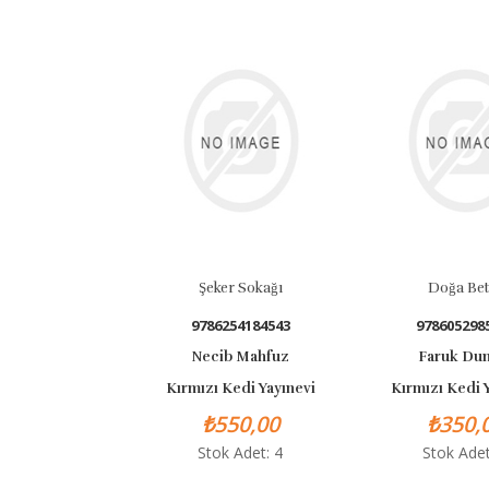
Şeker Sokağı
Doğa Bet
9786254184543
978605298
Necib Mahfuz
Faruk Du
Kırmızı Kedi Yayınevi
Kırmızı Kedi 
₺550,00
₺350,
Stok Adet: 4
Stok Adet