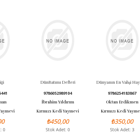
iği
DünBatımı Defteri
Dünyanın En Vahşi Hay
5441
9786052989104
9786254183867
man
İbrahim Yıldırım
Oktan Erdikmen
Yayınevi
Kırmızı Kedi Yayınevi
Kırmızı Kedi Yayıne
00
₺450,00
₺350,00
: 0
Stok Adet: 0
Stok Adet: 3