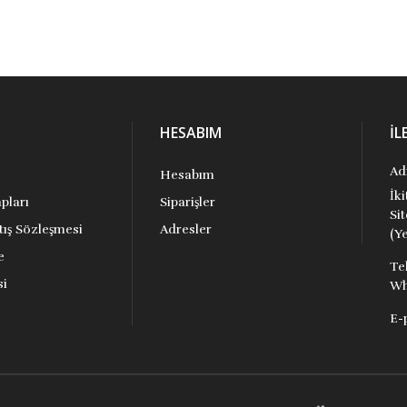
HESABIM
İL
Ad
Hesabım
İk
pları
Siparişler
Si
tış Sözleşmesi
Adresler
(Ye
e
Te
si
Wh
E-