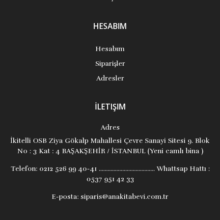
HESABIM
Hesabım
Siparişler
Adresler
İLETIŞIM
Adres
İkitelli OSB Ziya Gökalp Mahallesi Çevre Sanayi Sitesi 9. Blok
No : 3 Kat : 4 BAŞAKŞEHİR / İSTANBUL (Yeni camlı bina )
Telefon:
0212 526 99 40-41 ...................................... Whattsap Hattı :
0537 951 42 33
E-posta:
siparis@anakitabevi.com.tr