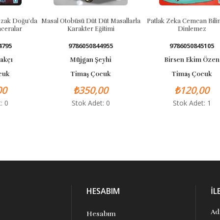
Doğu'da
Masal Otobüsü Düt Düt Masallarla
Patlak Zeka Cemcan Bilim Tatil
ar
Karakter Eğitimi
Dinlemez
9786050844955
9786050845105
Müjgan Şeyhi
Birsen Ekim Özen
Timaş Çocuk
Timaş Çocuk
₺350,00
₺120,00
Stok Adet: 0
Stok Adet: 1
HESABIM
İL
Ad
Hesabım