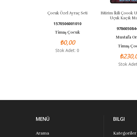
Çocuk Özel Ayraç Seti
Bitirim İkili Çoook Uzak 
Uçuk Kaçık Maceral
1570506001010
9786050844795
Timaş Çocuk
Mustafa Orakçı
₺0,00
Timaş Çocuk
Stok Adet: 0
₺230,00
Stok Adet: 0
MENÜ
BILGI
Arama
Kategoriler