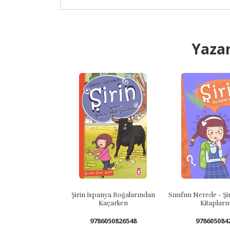
Yazar
Şirin İspanya Boğalarından
Sınıfım Nerede - Şirin İlk Okuma
Kaçarken
Kitaplarım 1
9786050826548
9786050842210