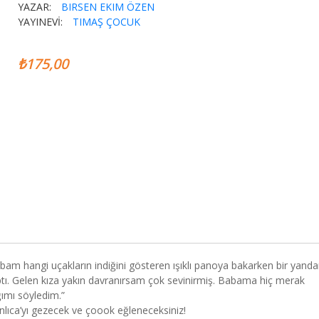
YAZAR:
BIRSEN EKIM ÖZEN
YAYINEVİ:
TIMAŞ ÇOCUK
₺175,00
abam hangi uçakların indiğini gösteren ışıklı panoya bakarken bir yand
tı. Gelen kıza yakın davranırsam çok sevinirmiş. Babama hiç merak
ımı söyledim.”
Kanlıca’yı gezecek ve çoook eğleneceksiniz!