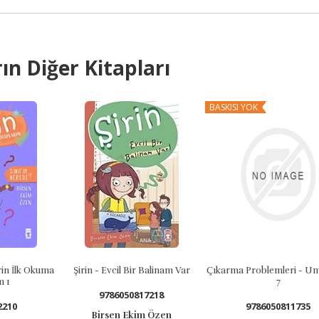
ın Diğer Kitapları
BASKISI YOK
Şirin - Evcil Bir Balinam Var
Çıkarma Problemleri - Umizoomi
P
7
9786050817218
9786050811735
Birsen Ekim Özen