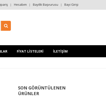
ipariş
Hesabım
Bayilik Başvurusu
Bayi Girişi
NLAR
FİYAT LİSTELERİ
İLETİŞİM
SON GÖRÜNTÜLENEN
ÜRÜNLER