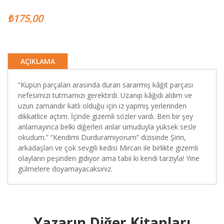
₺175,00
AÇIKLAMA
“Küpün parçaları arasında duran sararmış kâğıt parçası
nefesimizi tutmamızı gerektirdi. Uzanıp kâğıdı aldım ve
uzun zamandır katlı olduğu için iz yapmış yerlerinden
dikkatlice açtım. İçinde gizemli sözler vardı. Ben bir şey
anlamayınca belki diğerleri anlar umuduyla yüksek sesle
okudum.” “Kendimi Durduramıyorum” dizisinde Şirin,
arkadaşları ve çok sevgili kedisi Mırcan ile birlikte gizemli
olayların peşinden gidiyor ama tabii ki kendi tarzıyla! Yine
gülmelere doyamayacaksınız.
Yazarın Diğer Kitapları