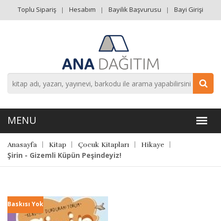
Toplu Sipariş
Hesabım
Bayilik Başvurusu
Bayi Girişi
Anasayfa
Kitap
Çocuk Kitapları
Hikaye
Şirin - Gizemli Küpün Peşindeyiz!
Baskısı Yok