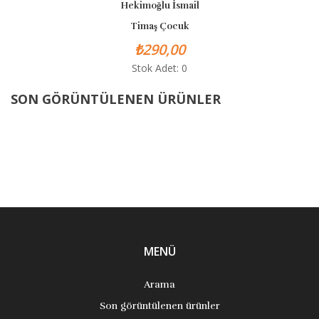
Hekimoğlu İsmail
Timaş Çocuk
₺290,00
Stok Adet: 0
SON GÖRÜNTÜLENEN ÜRÜNLER
MENÜ
Arama
Son görüntülenen ürünler