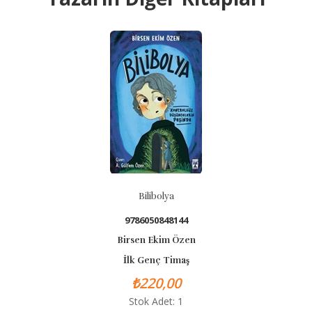
BASK
Bilibolya
9786050848144
Birsen Ekim Özen
İlk Genç Timaş
₺220,00
Stok Adet: 1