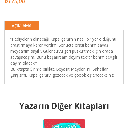
₺175,00
AÇIKLAMA
“Hediyelerin alınacağı Kapalıçarşı’nın nasıl bir yer olduğunu
araştırmaya karar verdim. Sonuçta orası benim savaş
meydanım sayılır. Gülensu’yu geri püskürtmek için orada
savaşacağım. Bunu başarırsam dayım tekrar benim sevgili
dayım olacak.”
Bu kitapta Şirin’le birlikte Beyazıt Meydanı’nı, Sahaflar
Çarşısı’nı, Kapalıçarşı’yı gezecek ve çoook eğleneceksiniz!
Yazarın Diğer Kitapları