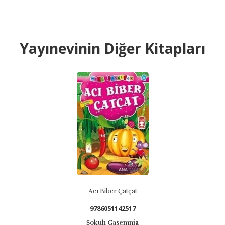
Yayınevinin Diğer Kitapları
B
Acı Biber Çatçat
9786051142517
Şokuh Gasemnia