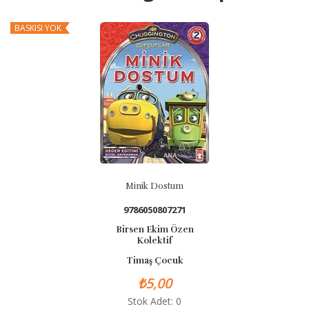
BASKISI YOK
BA
Minik Dostum
9786050807271
Birsen Ekim Özen
Kolektif
Timaş Çocuk
₺5,00
Stok Adet: 0