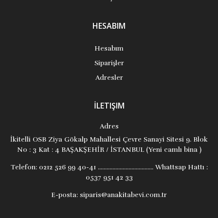
HESABIM
Hesabım
Siparişler
Adresler
İLETIŞIM
Adres
İkitelli OSB Ziya Gökalp Mahallesi Çevre Sanayi Sitesi 9. Blok
No : 3 Kat : 4 BAŞAKŞEHİR / İSTANBUL (Yeni camlı bina )
Telefon:
0212 526 99 40-41 ...................................... Whattsap Hattı :
0537 951 42 33
E-posta:
siparis@anakitabevi.com.tr