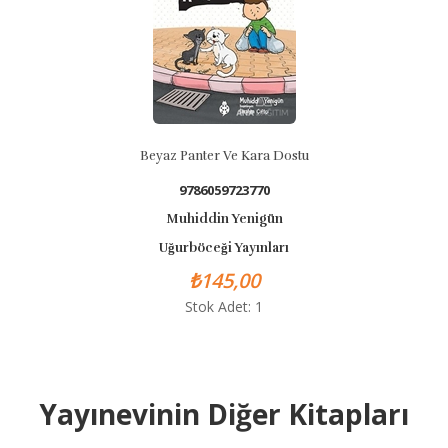
Beyaz Panter Ve Kara Dostu
9786059723770
Muhiddin Yenigün
Uğurböceği Yayınları
₺145,00
Stok Adet: 1
Yayınevinin Diğer Kitapları