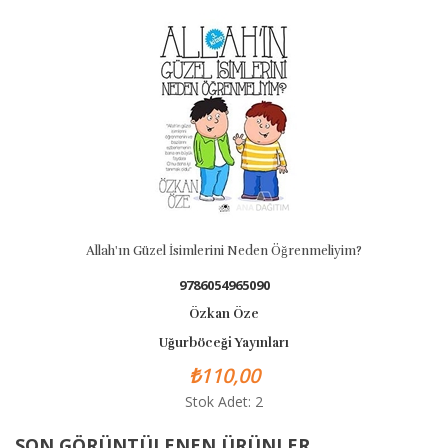
Allah'ın Güzel İsimlerini Neden Öğrenmeliyim?
9786054965090
Özkan Öze
Uğurböceği Yayınları
₺110,00
Stok Adet: 2
SON GÖRÜNTÜLENEN ÜRÜNLER