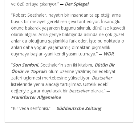
ve özü ortaya çıkarıyor.”
Der Spiegel
―
“Robert Seethaler, hayatın bir insandan talep ettiği ama
büyük bir meziyet gerektiren şeyi tarif ediyor: İnsanoğlu
önüne bakarak yaşarken bugünü sıkıntılı, dünü ise kasvetli
olarak algılar. Ama geriye baktığında aslında ne çok güzel
anlar da olduğunu şaşkınlıkla fark eder. İşte bu noktada o
anları daha yoğun yaşamamış olmaktan pişmanlık
duymaya başlar -yani kendi yasını tutmaya.”
WDR
―
“
Son Senfoni
, Seethaler’in son iki kitabını,
Bütün Bir
Ömür
ve
Toprak
’ı ölüm üzerine yazılmış bir edebiyat
zaferi üçlemesi mertebesine yükseltiyor.
Bestseller
listelerinde yerini alacağı tartışılmaz. Üstelik edebî
değeriyle gurur duyulacak bir
bestseller
olarak.”
―
Frankfurter Allgemeine
“Bir veda senfonisi.”
Süddeutsche Zeitung
―