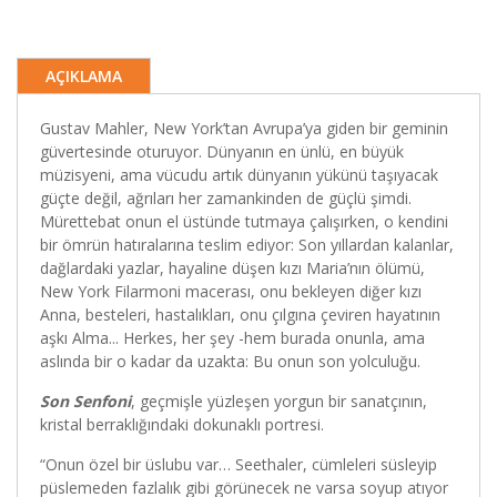
AÇIKLAMA
Gustav Mahler, New York’tan Avrupa’ya giden bir geminin
güvertesinde oturuyor. Dünyanın en ünlü, en büyük
müzisyeni, ama vücudu artık dünyanın yükünü taşıyacak
güçte değil, ağrıları her zamankinden de güçlü şimdi.
Mürettebat onun el üstünde tutmaya çalışırken, o kendini
bir ömrün hatıralarına teslim ediyor: Son yıllardan kalanlar,
dağlardaki yazlar, hayaline düşen kızı Maria’nın ölümü,
New York Filarmoni macerası, onu bekleyen diğer kızı
Anna, besteleri, hastalıkları, onu çılgına çeviren hayatının
aşkı Alma... Herkes, her şey -hem burada onunla, ama
aslında bir o kadar da uzakta: Bu onun son yolculuğu.
Son Senfoni
, geçmişle yüzleşen yorgun bir sanatçının,
kristal berraklığındaki dokunaklı portresi.
“Onun özel bir üslubu var… Seethaler, cümleleri süsleyip
püslemeden fazlalık gibi görünecek ne varsa soyup atıyor