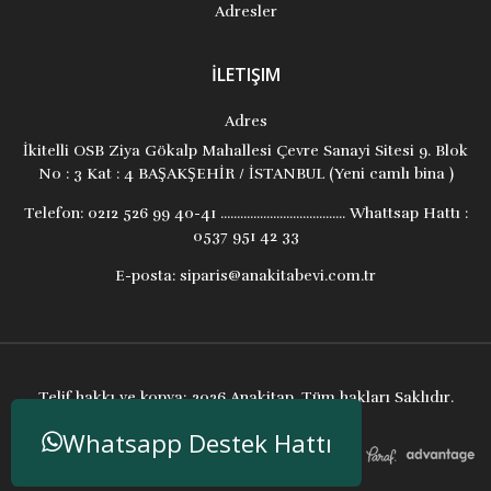
Adresler
İLETIŞIM
Adres
İkitelli OSB Ziya Gökalp Mahallesi Çevre Sanayi Sitesi 9. Blok
No : 3 Kat : 4 BAŞAKŞEHİR / İSTANBUL (Yeni camlı bina )
Telefon:
0212 526 99 40-41 ...................................... Whattsap Hattı :
0537 951 42 33
E-posta:
siparis@anakitabevi.com.tr
Telif hakkı ve kopya; 2026 Anakitap. Tüm hakları Saklıdır.
Whatsapp Destek Hattı