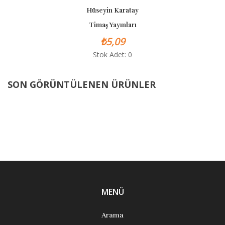
Hüseyin Karatay
Timaş Yayınları
₺5,09
Stok Adet: 0
SON GÖRÜNTÜLENEN ÜRÜNLER
MENÜ
Arama