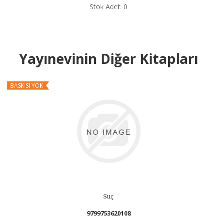
Stok Adet: 0
Yayınevinin Diğer Kitapları
OK
BASKISI YOK
Suç
9799753620108