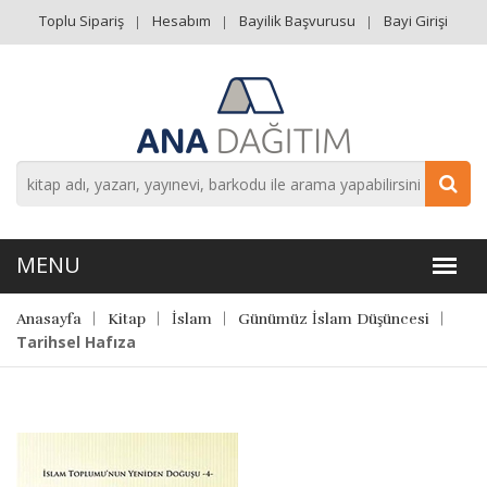
Toplu Sipariş
Hesabım
Bayilik Başvurusu
Bayi Girişi
Anasayfa
Kitap
İslam
Günümüz İslam Düşüncesi
Tarihsel Hafıza