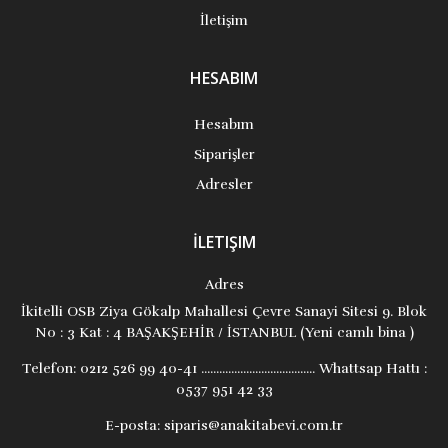
İletişim
HESABIM
Hesabım
Siparişler
Adresler
İLETIŞIM
Adres
İkitelli OSB Ziya Gökalp Mahallesi Çevre Sanayi Sitesi 9. Blok
No : 3 Kat : 4 BAŞAKŞEHİR / İSTANBUL (Yeni camlı bina )
Telefon:
0212 526 99 40-41 ...................................... Whattsap Hattı :
0537 951 42 33
E-posta:
siparis@anakitabevi.com.tr