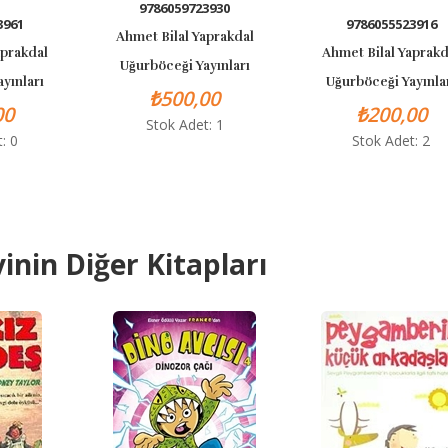
9786059723930
3961
9786055523916
Ahmet Bilal Yaprakdal
aprakdal
Ahmet Bilal Yaprakd
Uğurböceği Yayınları
yınları
Uğurböceği Yayınla
₺500,00
00
₺200,00
Stok Adet: 1
: 0
Stok Adet: 2
inin Diğer Kitapları