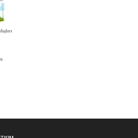
aşları
Yüz Elbiseli Kız
Çocuklar İçin Cennetle
Müjdelenen Sahabiler Seti (10
Kitap)
9799758781293
Eleanor Estes
9786052236659
rı
Uğurböceği Yayınları
Hilal Kara
₺5,56
Uğurböceği Yayınları
Stok Adet: 0
₺1.200,00
Stok Adet: 0
ETIŞIM