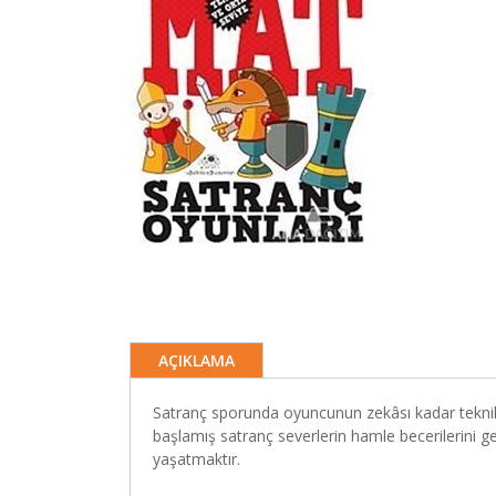
AÇIKLAMA
Satranç sporunda oyuncunun zekâsı kadar teknik v
başlamış satranç severlerin hamle becerilerini 
yaşatmaktır.