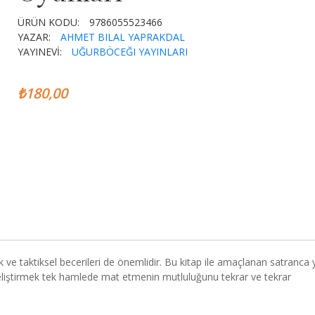
ÜRÜN KODU:
9786055523466
YAZAR:
AHMET BILAL YAPRAKDAL
YAYINEVİ:
UĞURBÖCEĞI YAYINLARI
₺180,00
e taktiksel becerileri de önemlidir. Bu kitap ile amaçlanan satranca 
geliştirmek tek hamlede mat etmenin mutluluğunu tekrar ve tekrar