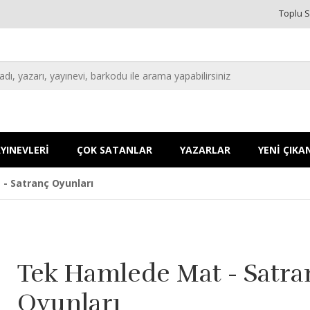
Toplu S
YINEVLERİ
ÇOK SATANLAR
YAZARLAR
YENİ ÇIKA
- Satranç Oyunları
Tek Hamlede Mat - Satra
Oyunları