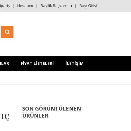
ipariş
Hesabım
Bayilik Başvurusu
Bayi Girişi
NLAR
FİYAT LİSTELERİ
İLETİŞİM
SON GÖRÜNTÜLENEN
nç
ÜRÜNLER