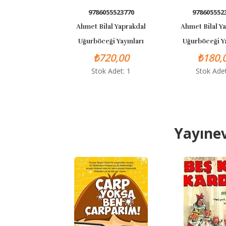
054965687
9786055523770
978605552
lal Yaprakdal
Ahmet Bilal Yaprakdal
Ahmet Bilal Y
eği Yayınları
Uğurböceği Yayınları
Uğurböceği Ya
80,00
₺720,00
₺180,
k Adet: 1
Stok Adet: 1
Stok Adet
Yayınev