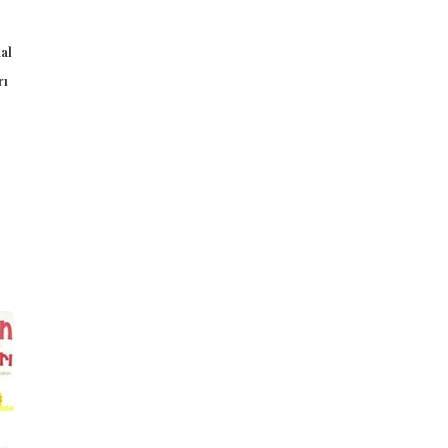
9786055523817
9786055523893
al
Ahmet Bilal Yaprakdal
Ahmet Bilal Yaprakdal
rı
Uğurböceği Yayınları
Uğurböceği Yayınları
₺180,00
₺350,00
Stok Adet: 0
Stok Adet: 2