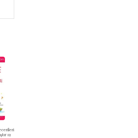
ecerileri
Mantıksal Düşünme Becerileri
Analitik Düşünme Becerileri (Zo
ştır 12
(Kolay Seviye) - Kafayı Çalıştır 1
Seviye) - Kafayı Çalıştır 10