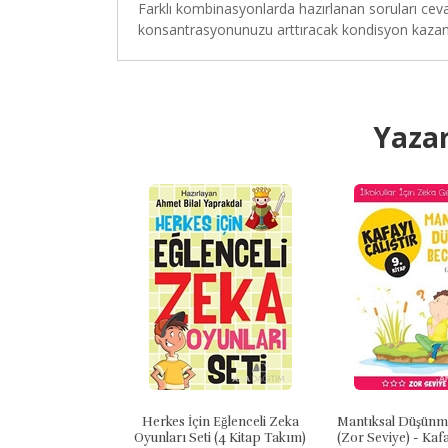
Farklı kombinasyonlarda hazırlanan soruları ceva
konsantrasyonunuzu arttıracak kondisyon kazanaca
Yazar
 / Dijital Rakamlar
Herkes İçin Eğlenceli Zeka
Mantıksal Düşünme
ift Çöp)
Oyunları Seti (4 Kitap Takım)
(Zor Seviye) - Kafa