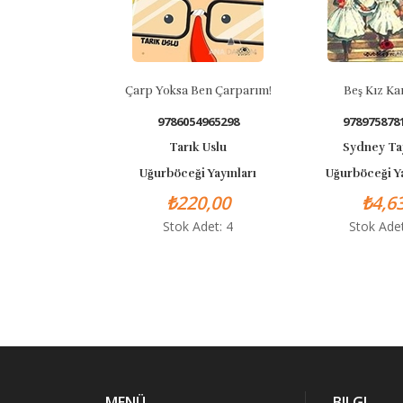
kale Savaşı
Çarp Yoksa Ben Çarparım!
Beş Kız Ka
055523688
9786054965298
978975878
ra Aygül
Tarık Uslu
Sydney Ta
eği Yayınları
Uğurböceği Yayınları
Uğurböceği Ya
20,00
₺220,00
₺4,6
 Adet: 18
Stok Adet: 4
Stok Adet
MENÜ
BILGI