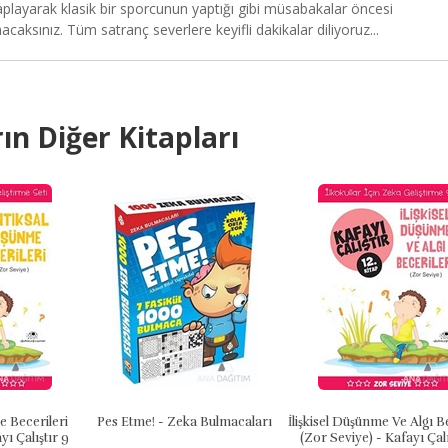
playarak klasik bir sporcunun yaptığı gibi müsabakalar öncesi
ksınız. Tüm satranç severlere keyifli dakikalar diliyoruz...
ın Diğer Kitapları
 Becerileri
Pes Etme! - Zeka Bulmacaları
İlişkisel Düşünme Ve Algı B
yı Çalıştır 9
(Zor Seviye) - Kafayı Çalı