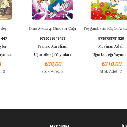
rdeş
Dino Avcısı 4: Dinozor Çağı
Peygamberin Küçük Arkad
1447
9786059548458
9789758781829
ylor
Franco Aureliani
M. Sinan Adalı
yınları
Uğurböceği Yayınları
Uğurböceği Yayınla
3
₺38,00
₺210,00
: 0
Stok Adet: 2
Stok Adet: 2
HESABIM
İL