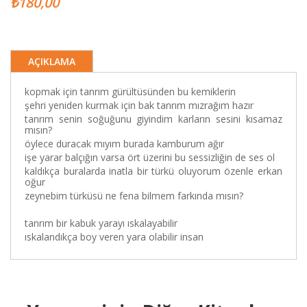
₺180,00
AÇIKLAMA
kopmak için tanrım gürültüsünden bu kemiklerin
şehri yeniden kurmak için bak tanrım mızrağım hazır
tanrım senin soğuğunu giyindim karların sesini kısamaz
mısın?
öylece duracak mıyım burada kamburum ağır
işe yarar balçığın varsa ört üzerini bu sessizliğin de ses ol
kaldıkça buralarda inatla bir türkü oluyorum özenle erkan
oğur
zeynebim türküsü ne fena bilmem farkında mısın?
tanrım bir kabuk yarayı ıskalayabilir
ıs
ka
landıkça boy veren yara olabilir insan