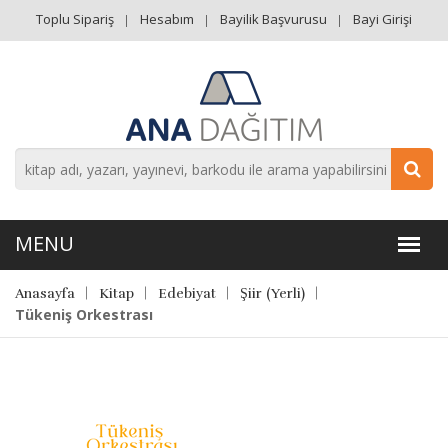
Toplu Sipariş
Hesabım
Bayilik Başvurusu
Bayi Girişi
Anasayfa
Kitap
Edebiyat
Şiir (Yerli)
Tükeniş Orkestrası