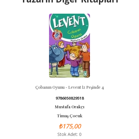
B
Çobanın Oyunu - Levent İz Peşinde 4
9786050829518
Mustafa Orakçı
Timaş Çocuk
₺175,00
Stok Adet: 0