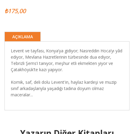
₺175,00
AÇIKLAMA
Levent ve tayfası, Konya’ya gidiyor; Nasreddin Hoca’yı yâd
ediyor, Mevlana Hazretlerinin türbesinde dua ediyor,
Tebrizli Şems’i tanıyor, meşhur etli ekmekten yiyor ve
Çatakhöyük’te kazı yapıyor.
Komik, saf, deli dolu Levent'in, haylaz kardeşi ve muzip
sınıf arkadaşlarıyla yaşadığı tadına doyum olmaz
maceralar...
Yazarın Diğer Kitapları