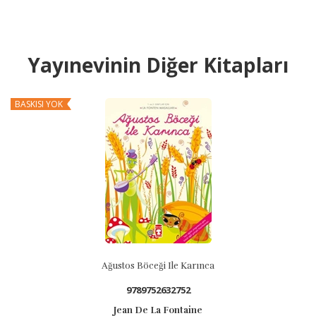
Yayınevinin Diğer Kitapları
BASKISI YOK
B
Ağustos Böceği Ile Karınca
9789752632752
Jean De La Fontaine