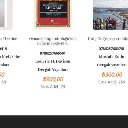
s Üzerine
Osmanlı İmparatorluğu’nda
Haliç Ile Çepeçevre İsta
Reform 1856-1876
419
9786257660761
9786257660501
 Nietzsche
Mustafa Kutlu
Roderic H. Davison
nları
Dergah Yayınları
Dergah Yayınları
0
₺300,00
₺900,00
 68
Stok Adet: 256
Stok Adet: 23