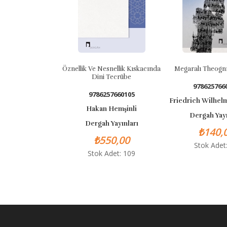
Öznellik Ve Nesnellik Kıskacında
Megaralı Theognı
Dini Tecrübe
9786257660
9786257660105
Friedrich Wilhelm
Hakan Hemşinli
Dergah Yayı
Dergah Yayınları
₺140,0
₺550,00
Stok Adet:
Stok Adet: 109