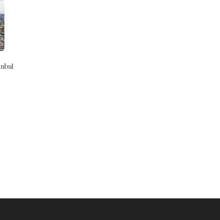
nbul
Bir Düşünce Tarihi Metni Olarak
Bengü İl Tuta Olurtaçı Sen
İstiklal Marşı Ciltli
9786257660433
9786257660570
Ahmet Bican Ercilasun
İsmail Kara
Dergah Yayınları
Dergah Yayınları
₺350,00
₺400,00
Stok Adet: 5
Stok Adet: 32