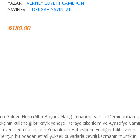
YAZAR:
VERNEY LOVETT CAMERON
YAYINEVİ:
DERGAH YAYINLARI
₺180,00
'un Golden Horn (Altın Boynuz Haliç) Limanı'na vardık. Demir atmamız
inin kullandığı bir kayık yanaştı. Karaya çıkarıldım ve Ayasofya Camii
 zencilerin hadımların Yunanlıların Habeşlilerin ve diğer talihsizlerin
. Hergün bu odadan etrafı yüksek duvarlarla çevrili kaçmanın mümkün