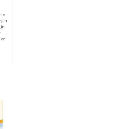
nim
şarı
çin
n
 ve