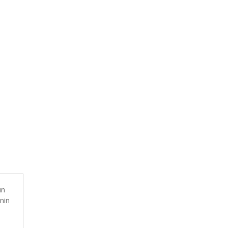
ın
nin