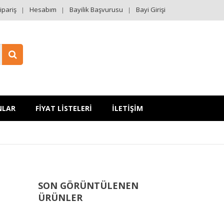
ipariş
Hesabım
Bayilik Başvurusu
Bayi Girişi
NLAR
FİYAT LİSTELERİ
İLETİŞİM
SON GÖRÜNTÜLENEN
ÜRÜNLER