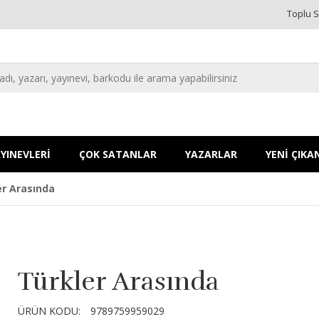
Toplu S
YINEVLERİ
ÇOK SATANLAR
YAZARLAR
YENİ ÇIKA
er Arasında
Türkler Arasında
ÜRÜN KODU:
9789759959029