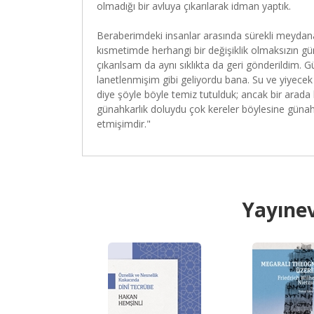
olmadığı bir avluya çıkarılarak idman yaptık.
Beraberimdeki insanlar arasında sürekli meydana ge
kısmetimde herhangi bir değişiklik olmaksızın günle
çıkarılsam da aynı sıklıkta da geri gönderildim. G
lanetlenmişim gibi geliyordu bana. Su ve yiyecek
diye şöyle böyle temiz tutulduk; ancak bir arad
günahkarlık doluydu çok kereler böylesine günahka
etmişimdir."
Yayınev