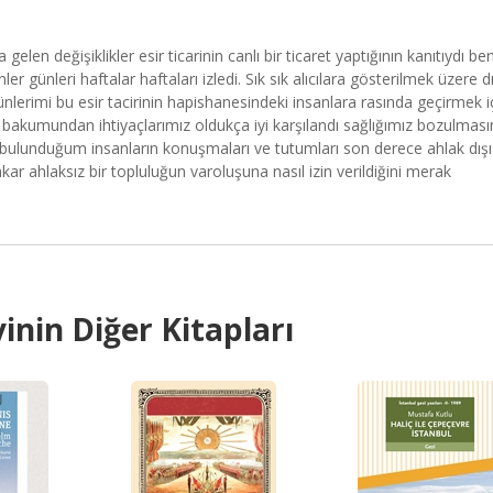
len değişiklikler esir ticarinin canlı bir ticaret yaptığının kanıtıydı be
r günleri haftalar haftaları izledi. Sık sık alıcılara gösterilmek üzere dı
ünlerimi bu esir tacirinin hapishanesindeki insanlara rasında geçirmek i
 bakumundan ihtiyaçlarımız oldukça iyi karşılandı sağlığımız bozulması
a bulunduğum insanların konuşmaları ve tutumları son derece ahlak dışı
r ahlaksız bir topluluğun varoluşuna nasıl izin verildiğini merak
inin Diğer Kitapları