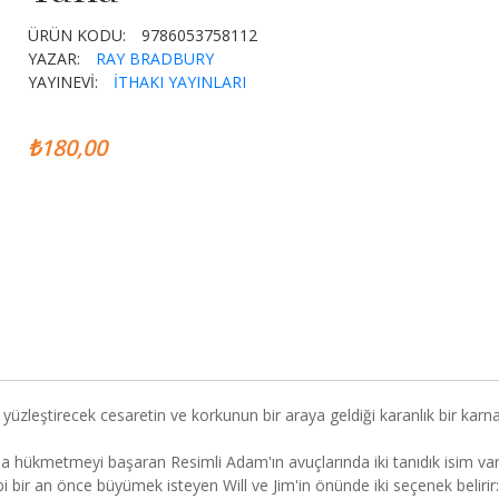
ÜRÜN KODU:
9786053758112
YAZAR:
RAY BRADBURY
YAYINEVİ:
İTHAKI YAYINLARI
₺180,00
yüzleştirecek cesaretin ve korkunun bir araya geldiği karanlık bir karna
ükmetmeyi başaran Resimli Adam'ın avuçlarında iki tanıdık isim vard
 bir an önce büyümek isteyen Will ve Jim'in önünde iki seçenek belirir