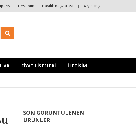
ipariş
Hesabım
Bayilik Başvurusu
Bayi Girişi
NLAR
FİYAT LİSTELERİ
İLETİŞİM
SON GÖRÜNTÜLENEN
Bu
ÜRÜNLER