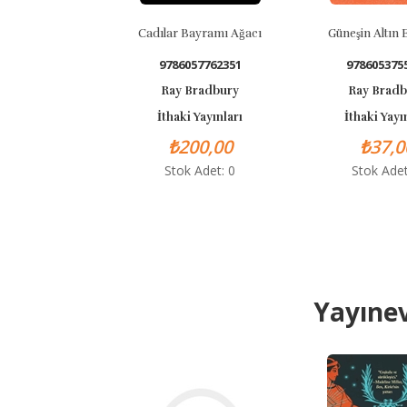
Cadılar Bayramı Ağacı
Güneşin Altın Elmaları
9786057762351
9786053755487
Ray Bradbury
Ray Bradbury
İthaki Yayınları
İthaki Yayınları
₺200,00
₺37,00
Stok Adet: 0
Stok Adet: 0
Yayınev