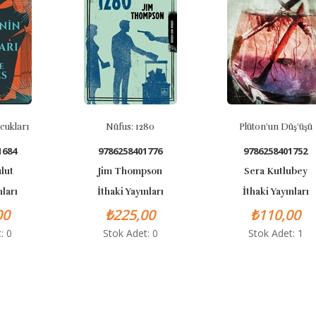
rı
Nüfus: 1280
Plüton'un Düş'üşü
9786258401776
9786258401752
Jim Thompson
Sera Kutlubey
İthaki Yayınları
İthaki Yayınları
₺225,00
₺110,00
Stok Adet: 0
Stok Adet: 1