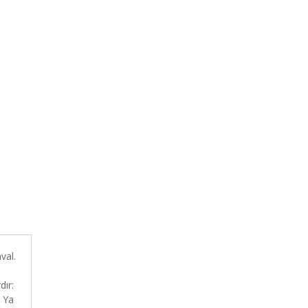
val.
ır:
: Ya