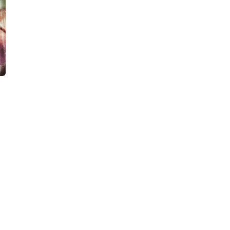
Suat Derviş: Efsane Bir Kadın Ve
Kötü Tohumlar
Dönemi
9786258401899
9786258401790
Asım Eraydın
Liz Behmoaras
İthaki Yayınları
İthaki Yayınları
₺180,00
₺330,00
Stok Adet: 0
Stok Adet: 0