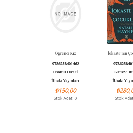
Öğrenci Kız
İokaste'nin Çocukla
9786258401462
9786258401684
Osamu Dazai
Gamze Bulut
İthaki Yayınları
İthaki Yayınları
₺150,00
₺280,00
Stok Adet: 0
Stok Adet: 0