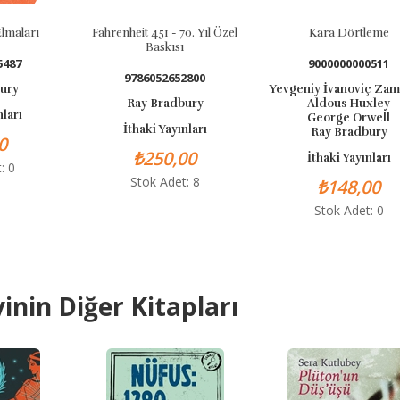
Fahrenheit 451 - 70. Yıl Özel
Kara Dörtleme
Baskısı
9000000000511
9786052652800
Yevgeniy İvanoviç Zamyatin
Ray Bradbury
Aldous Huxley
George Orwell
İthaki Yayınları
Ray Bradbury
₺250,00
İthaki Yayınları
Stok Adet: 8
₺148,00
Stok Adet: 0
inin Diğer Kitapları